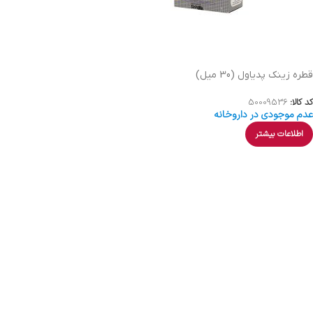
قطره زینک پدیاول (30 میل)
کد کالا:
50009536
عدم موجودی در داروخانه
اطلاعات بیشتر