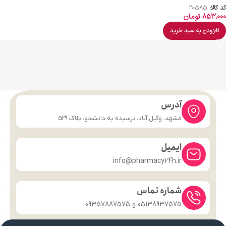
کد کالا:
20585
853,000
تومان
افزودن به سبد خرید
آدرس
مشهد، وکیل آباد، نرسیده به دانشجو، پلاک 529
ایمیل
info@pharmacy24h.ir
شماره تماس
05138937575 و 09357887575