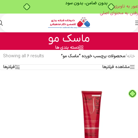
بدون ضامن، بدون سود
عبور به ناوبری
رفتن به محتوای اصلی
ماسک مو
دسته بندی ها
خانه
/
محصولات برچسب خورده “ماسک مو”
Showing all 6 results
مشاهده فیلترها
فیلترها