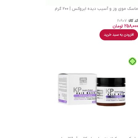
ماسک موی وز و آسیب دیده ایروکس | 200 گرم
کد کالا:
20907
258,000
تومان
افزودن به سبد خرید