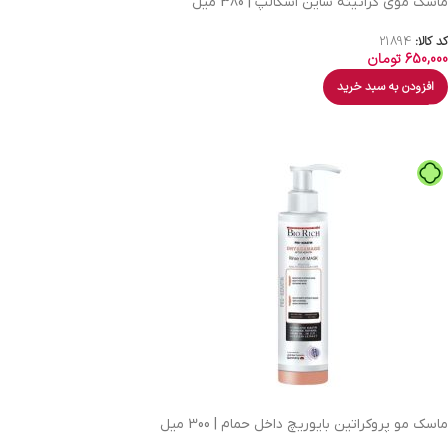
ماسک موی کراتینه ساین اسکالپ | 380 میل
کد کالا:
21894
650,000
تومان
افزودن به سبد خرید
ماسک مو پروکراتین بایوریچ داخل حمام | 300 میل