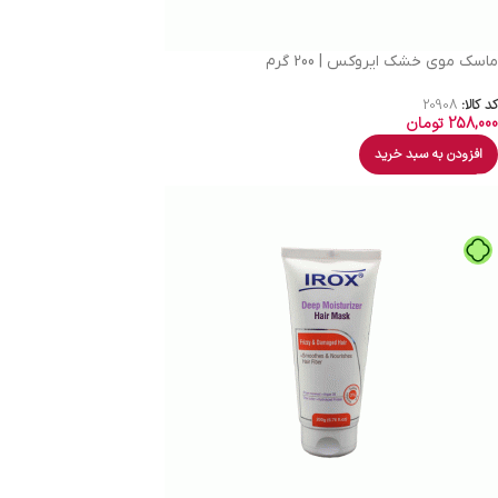
ماسک موی خشک ایروکس | 200 گرم
کد کالا:
20908
258,000
تومان
افزودن به سبد خرید