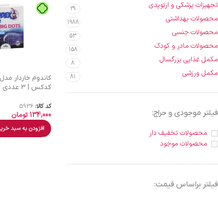
تجهیزات پزشکی و ارتوپدی
29
محصولات بهداشتی
1988
محصولات جنسی
53
محصولات مادر و کودک
158
مکمل غذایی بزرگسال
8
مکمل ورزشی
81
کاندوم خاردار مد
کدکس | 3 عددی
کد کالا:
5936
فیلتر موجودی و حراج:
134,000
تومان
افزودن به سبد خری
محصولات تخفیف دار
محصولات موجود
فیلتر براساس قیمت: