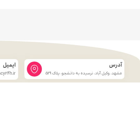
آدرس
ایمیل
مشهد، وکیل آباد، نرسیده به دانشجو، پلاک 529
y24h.ir
لینک های مهم
فروشگاه
صفحه اصلی
درباره ما
شرایط و ضوابط
تماس با ما
قوانین و مقررات
وبلاگ
تماس با ما