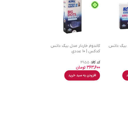
ل بیگ داتس
کاندوم خاردار مدل بیگ داتس
کدکس | 10 عددی
کد کالا:
4955
363,600
تومان
د
افزودن به سبد خرید