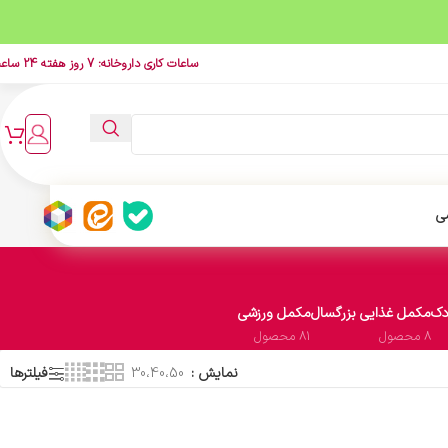
ساعات کاری داروخانه: 7 روز هفته 24 ساعت
ی
دک
مکمل غذایی بزرگسال
مکمل ورزشی
8 محصول
81 محصول
نمایش
30،40،50
فیلترها