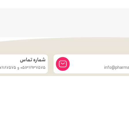
شماره تماس
info@pharmac
05138937575 و 09357887575
درباره ما
داروخانه شبانه روزی دکتر مدهوشی
با بیش از ۱۵ سال سابقهٔ اعتماد، در
خدمت سلامتی شماست.
ما با این باور که سلامتی گران‌بهاترین دارایی هر انسان است، همواره
تلاش کرده‌ایم تا با ارائهٔ داروهای اصل و باکیفیت، مشاورهٔ تخصصی