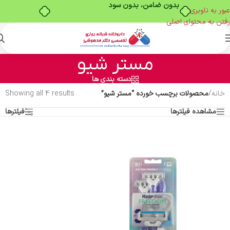
بدون ضامن، بدون سود
عبور به ناوبری
رفتن به محتوای اصلی
مستر شیو
دسته بندی ها
خانه
/
محصولات برچسب خورده “مستر شیو”
Showing all 4 results
مشاهده فیلترها
فیلترها