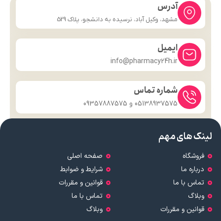
آدرس
مشهد، وکیل آباد، نرسیده به دانشجو، پلاک 529
ایمیل
info@pharmacy24h.ir
شماره تماس
05138937575 و 09357887575
لینک های مهم
فروشگاه
صفحه اصلی
درباره ما
شرایط و ضوابط
تماس با ما
قوانین و مقررات
وبلاگ
تماس با ما
قوانین و مقررات
وبلاگ