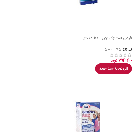
قرص استئوکینون | 100 عددی
کد کالا:
50002365
794,200
تومان
افزودن به سبد خرید