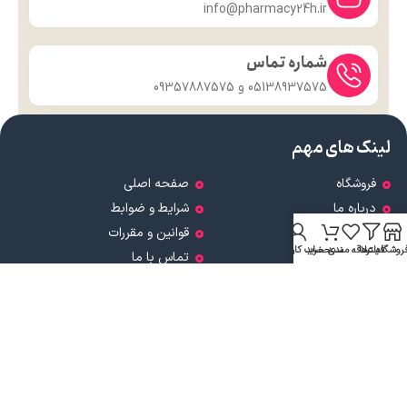
info@pharmacy24h.ir
شماره تماس
05138937575 و 09357887575
لینک های مهم
فروشگاه
صفحه اصلی
درباره ما
شرایط و ضوابط
تماس با ما
قوانین و مقررات
روشگاه
فیلترها
علاقه مندی
سبد خرید
حساب کاربری من
وبلاگ
تماس با ما
قوانین و مقررات
وبلاگ
درباره ما
داروخانه شبانه روزی دکتر مدهوشی
با بیش از ۱۵ سال سابقهٔ اعتماد، در
خدمت سلامتی شماست.
ما با این باور که سلامتی گران‌بهاترین دارایی هر انسان است، همواره