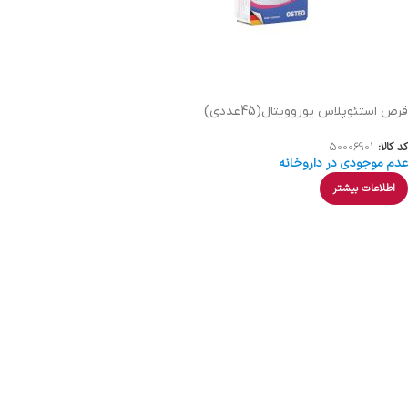
قرص استئوپلاس یوروویتال(45عددی)
کد کالا:
50006901
عدم موجودی در داروخانه
اطلاعات بیشتر