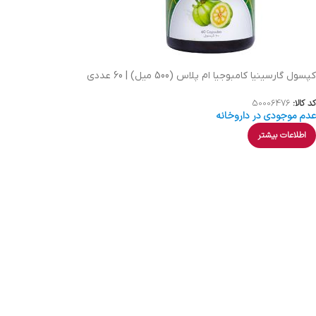
کپسول گارسینیا کامبوجیا ام پلاس (500 میل) | 60 عددی
کد کالا:
50006476
عدم موجودی در داروخانه
اطلاعات بیشتر