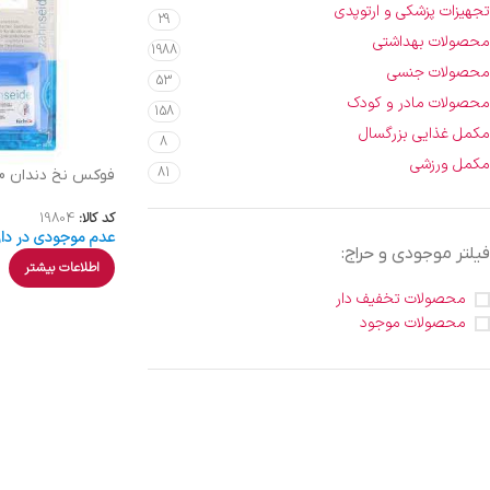
تجهیزات پزشکی و ارتوپدی
29
محصولات بهداشتی
1988
محصولات جنسی
53
محصولات مادر و کودک
158
مکمل غذایی بزرگسال
8
مکمل ورزشی
81
فوکس نخ دندان 50متری
کد کالا:
19804
عدم موجودی در دار
فیلتر موجودی و حراج:
اطلاعات بیشتر
محصولات تخفیف دار
محصولات موجود