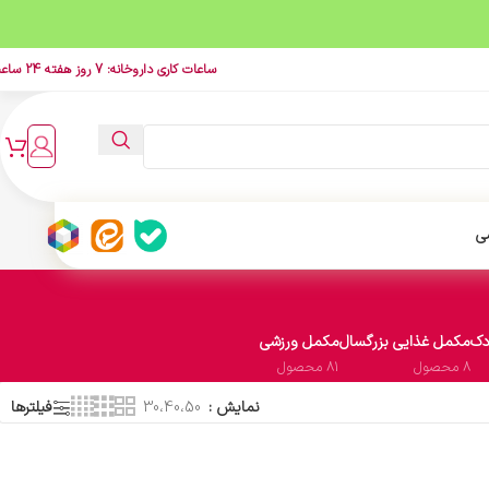
ساعات کاری داروخانه: 7 روز هفته 24 ساعت
ی
دک
مکمل غذایی بزرگسال
مکمل ورزشی
8 محصول
81 محصول
نمایش
30،40،50
فیلترها