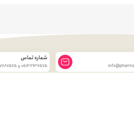
شماره تماس
info@pharmac
05138937575 و 09357887575
درباره ما
داروخانه شبانه روزی دکتر مدهوشی
با بیش از ۱۵ سال سابقهٔ اعتماد، در
خدمت سلامتی شماست.
ما با این باور که سلامتی گران‌بهاترین دارایی هر انسان است، همواره
تلاش کرده‌ایم تا با ارائهٔ داروهای اصل و باکیفیت، مشاورهٔ تخصصی
داروسازی و محیطی گرم و مطمئن، گامی مؤثر در حفظ و تقویت سلامت