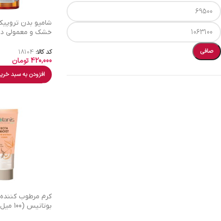
شامپو بدن تروپی
خشک و معمولی د
400 میل
صافی
کد کالا:
18104
420,000
تومان
افزودن به سبد خری
کرم مرطوب کننده
بوتانیس (100 میل)