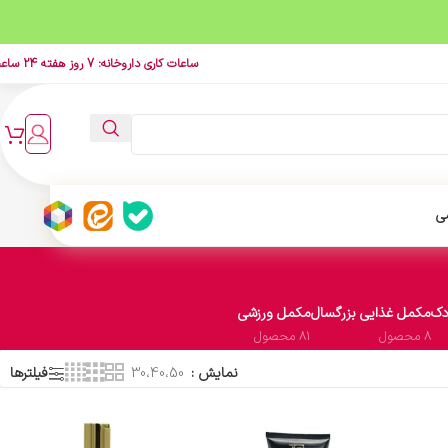
ساعات کاری داروخانه: 7 روز هفته 24 ساعت
ی
دک
مکمل غذایی بزرگسال
مکمل ورزشی
8 محصول
81 محصول
نمایش
30،40،50
فیلترها