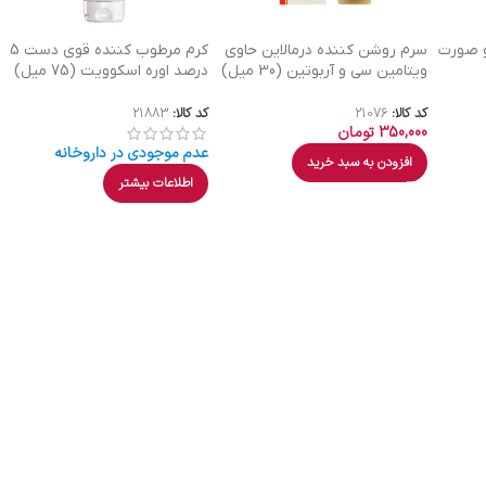
 صورت
سرم روشن کننده درمالاین حاوی
كرم مرطوب كننده قوی دست 5
ویتامین سی و آربوتین (30 میل)
درصد اوره اسکوویت (75 میل)
کد کالا:
21076
کد کالا:
21883
350,000
تومان
عدم موجودی در داروخانه
افزودن به سبد خرید
اطلاعات بیشتر