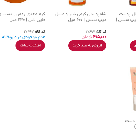
کال پوست
شامپو بدن کرمی شیر و عسل
کرم مغذی زعفران دست و
یپ سنس |
دیپ سنس | 400 میل
فاین لاین | 230 میل
کد کالا:
20697
کد کالا:
20467
415,000
تومان
عدم موجودی در داروخانه
افزودن به سبد خرید
اطلاعات بیشتر
د
 دست