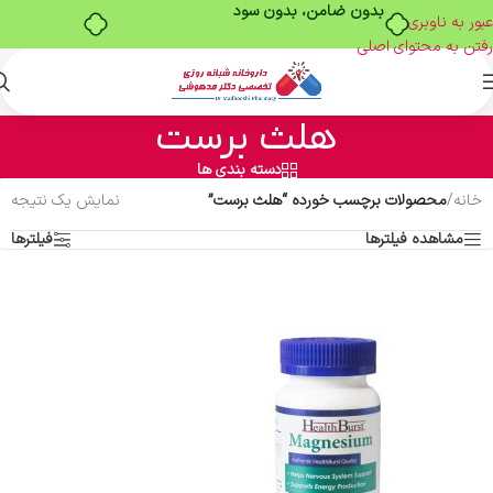
بدون ضامن، بدون سود
عبور به ناوبری
رفتن به محتوای اصلی
هلث برست
دسته بندی ها
خانه
/
محصولات برچسب خورده “هلث برست”
نمایش یک نتیجه
مشاهده فیلترها
فیلترها