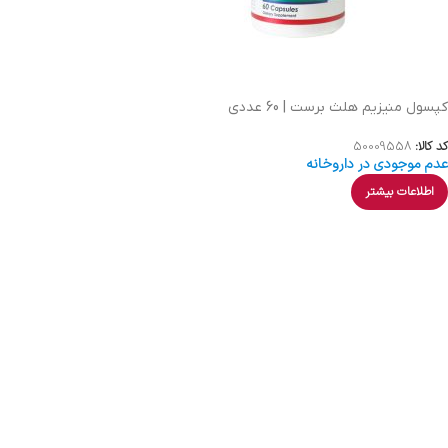
کپسول منیزیم هلث برست | 60 عددی
کد کالا:
50009558
عدم موجودی در داروخانه
اطلاعات بیشتر