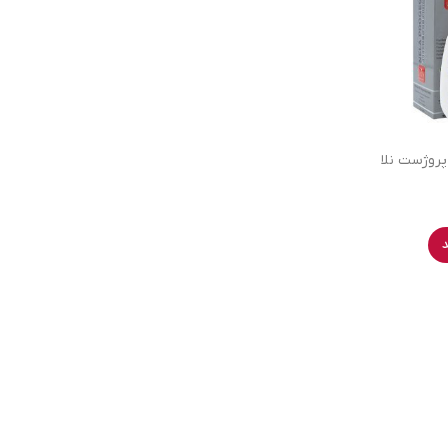
روژست نلا
د