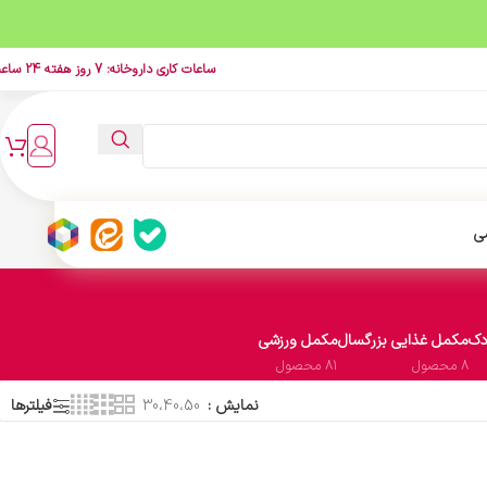
ساعات کاری داروخانه: 7 روز هفته 24 ساعت
ی
دک
مکمل غذایی بزرگسال
مکمل ورزشی
8 محصول
81 محصول
نمایش
30،40،50
فیلترها