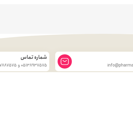
شماره تماس
info@pharmac
05138937575 و 09357887575
درباره ما
داروخانه شبانه روزی دکتر مدهوشی
با بیش از ۱۵ سال سابقهٔ اعتماد، در
خدمت سلامتی شماست.
ما با این باور که سلامتی گران‌بهاترین دارایی هر انسان است، همواره
تلاش کرده‌ایم تا با ارائهٔ داروهای اصل و باکیفیت، مشاورهٔ تخصصی
داروسازی و محیطی گرم و مطمئن، گامی مؤثر در حفظ و تقویت سلامت