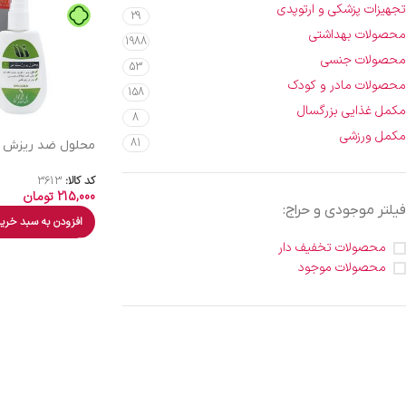
تجهیزات پزشکی و ارتوپدی
29
محصولات بهداشتی
1988
محصولات جنسی
53
محصولات مادر و کودک
158
مکمل غذایی بزرگسال
8
مکمل ورزشی
81
محلول ضد ریزش پ
کد کالا:
3613
215,000
تومان
فیلتر موجودی و حراج:
افزودن به سبد خری
محصولات تخفیف دار
محصولات موجود