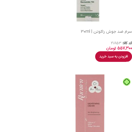
سرم ضد جوش راکوتن | 30ml
کد کالا:
21853
557,300
تومان
افزودن به سبد خرید