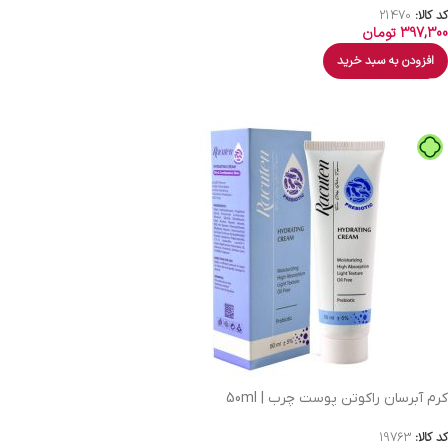
کد کالا:
21470
397,300
تومان
افزودن به سبد خرید
کرم آبرسان راکوتن پوست چرب | 50ml
کد کالا:
19763