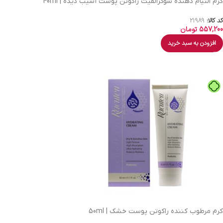
کرم التیام دهنده سوکرالفیت راکوتن پوست آسیب دیده | 40ml
کد کالا:
21989
557,200
تومان
افزودن به سبد خرید
کرم مرطوب کننده راکوتن پوست خشک | 50ml