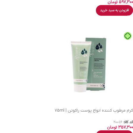
597,300
تومان
افزودن به سبد خرید
کرم مرطوب کننده انواع پوست راکوتن | 75ml
کد کالا:
20016
357,300
تومان