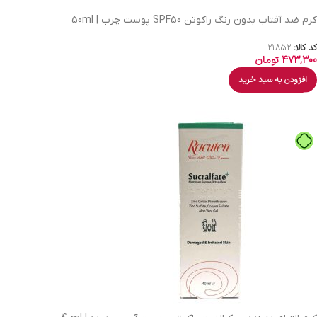
کرم ضد آفتاب بدون رنگ راکوتن SPF50 پوست چرب | 50ml
کد کالا:
21852
473,300
تومان
افزودن به سبد خرید