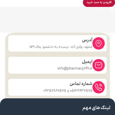
افزودن به سبد خرید
آدرس
مشهد، وکیل آباد، نرسیده به دانشجو، پلاک 529
ایمیل
info@pharmacy24h.ir
شماره تماس
05138937575 و 09357887575
لینک های مهم