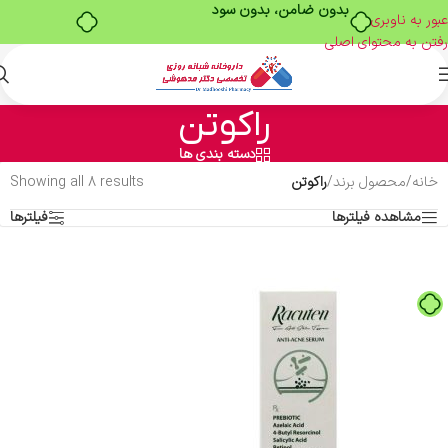
بدون ضامن، بدون سود
عبور به ناوبری
رفتن به محتوای اصلی
راکوتن
دسته بندی ها
خانه
/
محصول برند
/
راکوتن
Showing all 8 results
مشاهده فیلترها
فیلترها