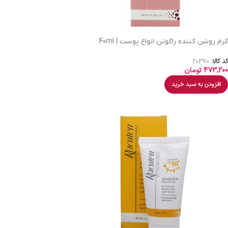
کرم روشن کننده راکوتن انواع پوست | 40ml
کد کالا:
20370
473,200
تومان
افزودن به سبد خرید