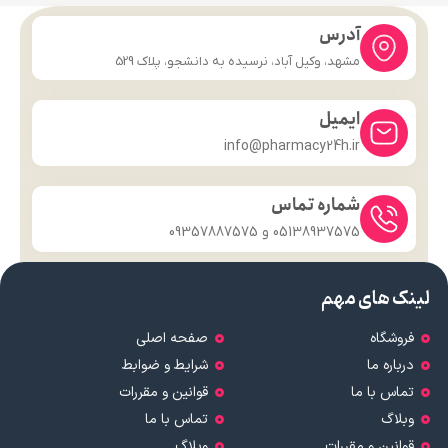
آدرس
مشهد، وکیل آباد، نرسیده به دانشجو، پلاک 529
ایمیل
info@pharmacy24h.ir
شماره تماس
05138937575 و 09357887575
لینک های مهم
فروشگاه
صفحه اصلی
درباره ما
شرایط و ضوابط
تماس با ما
قوانین و مقررات
وبلاگ
تماس با ما
قوانین و مقررات
وبلاگ