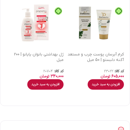
كرم آبرسان پوست چرب و مستعد
ژل بهداشتی بانوان پاپانو | 200
آکنه دلبستو | 50 میل
میل
| 30 میل
کد کالا:
23022
کد کالا:
20704
کد 
605,000
تومان
340,000
تومان
00
افزودن به سبد خرید
افزودن به سبد خرید