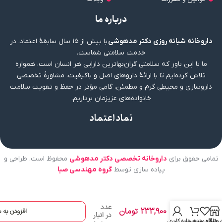
درباره ما
داروخانه شبانه روزی دکتر مدهوشی
با بیش از ۱۵ سال سابقهٔ اعتماد، در
خدمت سلامتی شماست.
ما با این باور که سلامتی گران‌بهاترین دارایی هر انسان است، همواره
تلاش کرده‌ایم تا با ارائهٔ داروهای اصل و باکیفیت، مشاورهٔ تخصصی
داروسازی و محیطی گرم و مطمئن، گامی مؤثر در حفظ و تقویت سلامت
خانواده‌های عزیزمان برداریم.
نماد اعتماد
تمامی حقوق برای
داروخانه تخصصی دکتر مدهوشی
محفوظ است. طراحی و
پیاده سازی توسط
گروه مهندسی صبا
اسپری
مو سر
فقط 1
بعد از
عدد
233,900
تومان
افزودن به 
حمام
در انبار
درمالاین
روشگاه
علاقه مندی
سبد خرید
حساب کاربری من