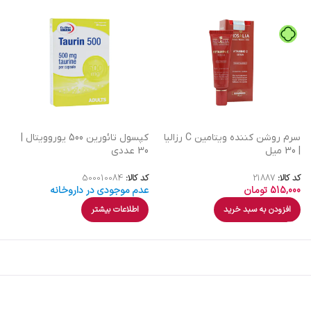
سرم روشن کننده ویتامین C رزالیا
کپسول تائورین 500 یوروویتال |
| 30 میل
30 عددی
کد کالا:
21887
کد کالا:
500010084
515,000
تومان
عدم موجودی در داروخانه
افزودن به سبد خرید
اطلاعات بیشتر