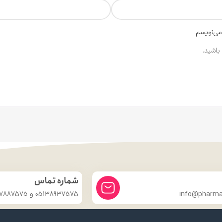
می‌نویسم.
باشید.
شماره تماس
info@pharmac
05138937575 و 09357887575