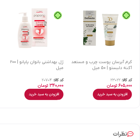
كرم آبرسان پوست چرب و مستعد
ژل بهداشتی بانوان پاپانو | 200
آکنه دلبستو | 50 میل
میل
کد کالا:
23022
کد کالا:
20704
605,000
تومان
340,000
تومان
افزودن به سبد خرید
افزودن به سبد خرید
نظرات