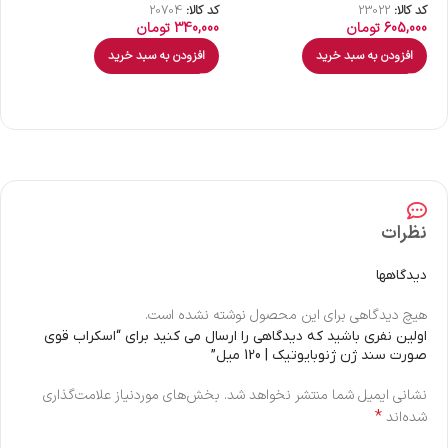
کد کالا:
23022
کد کالا:
20704
کد 
605,000
تومان
340,000
تومان
00
افزودن به سبد خرید
افزودن به سبد خرید
نظرات
دیدگاهها
هیچ دیدگاهی برای این محصول نوشته نشده است.
اولین نفری باشید که دیدگاهی را ارسال می کنید برای “اسکراب قوی
صورت سند ژن ژنوبایوتیک | 120 میل”
نشانی ایمیل شما منتشر نخواهد شد.
بخش‌های موردنیاز علامت‌گذاری
*
شده‌اند