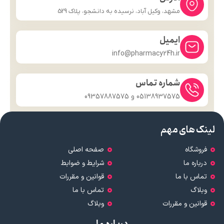
مشهد، وکیل آباد، نرسیده به دانشجو، پلاک 529
ایمیل
info@pharmacy24h.ir
شماره تماس
05138937575 و 09357887575
لینک های مهم
فروشگاه
صفحه اصلی
درباره ما
شرایط و ضوابط
تماس با ما
قوانین و مقررات
وبلاگ
تماس با ما
قوانین و مقررات
وبلاگ
درباره ما