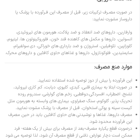
در صورت مصـرف ترکیبات زیر، قبل از مصـرف این فـرآورده با پزشک یا
داروساز مشورت نمایید:
وارفارین، داروهای ضد انعقاد و ضد پلاکت، هورمون های تیروئیدی،
انسولین، داروها و مکمل های کاهنده قند خون، فلوروکینولون ها، لیتیوم،
کلوزاپین، تئوفیلین، استروژن و ضد بارداری های خوراکی، دی سولفیرام،
سایمتیدین، فلوکونازول، داروها و غذاهای حاوی کافئین و داروهای محرک.
موارد منع مصرف:
این فرآورده را بیش از دوز توصیه شده استفاده ننمایید.
در صورت ابتلا به بیماری قلبی، کبدی، کلیوی، دیابت، کم کاری تیروئید،
تشنج، اضطراب، افسردگی،دوقطبی، زخم های گوارشی، سندروم روده
تحریک پذیر، گلوکوم، سنگ صفراوی، بیماری های وابسته به هورمون مثل
کیست سینه و پوکی استخوان، قبل از مصرف با پزشک مشوت نمایید.
مصرف داروها، غذاها و نوشیدنی های حاوی کافئین باید در حین مصرف
این فرآورده محدود شود.
درصورت قطع یکباره مصرف-بعد از مصرف برای بیش از یک هفته- فرد
ممکن است دچار عوارض ناشی از قطع مصرف آن شود، لذا توصیه می شود