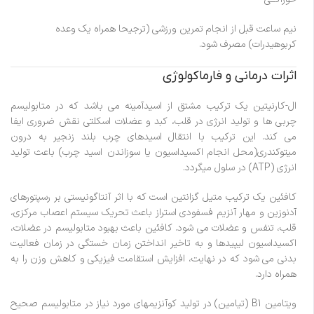
نیم ساعت قبل از انجام تمرین ورزشی (ترجیحا همراه یک وعده
کربوهیدرات) مصرف شود.
اثرات درمانی و فارماکولوژی
ال-کارنیتین یک ترکیب مشتق از اسیدآمینه می باشد که در متابولیسم
چربی ها و تولید انرژی در قلب، کبد و عضلات اسکلتی نقش ضروری ایفا
می کند. این ترکیب با انتقال اسیدهای چرب بلند زنجیر به درون
میتوکندری(محل انجام اکسیداسیون یا سوزاندن اسید چرب) باعث تولید
انرژی (ATP) در سلول میگردد.
کافئین یک ترکیب متیل گزانتین است که با اثر آنتاگونیستی بر رسپتورهای
آدنوزین و مهار آنزیم فسفودی استراز باعث تحریک سیستم اعصاب مرکزی،
قلب، تنفس و عضلات می شود. کافئین باعث بهبود متابولیسم در عضلات،
اکسیداسیون لیپیدها و به تاخیر انداختن زمان خستگی در زمان فعالیت
بدنی می شود که در نهایت، افزایش استقامت فیزیکی و کاهش وزن را به
همراه دارد.
ویتامین B1 (تیامین) در تولید کوآنزیمهای مورد نیاز در متابولیسم صحیح