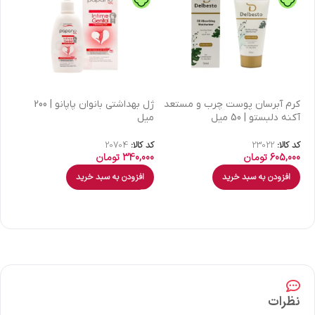
كرم آبرسان پوست چرب و مستعد
ژل بهداشتی بانوان پاپانو | 200
آکنه دلبستو | 50 میل
میل
| 30 میل
کد کالا:
23022
کد کالا:
20704
کد 
605,000
تومان
340,000
تومان
00
افزودن به سبد خرید
افزودن به سبد خرید
نظرات