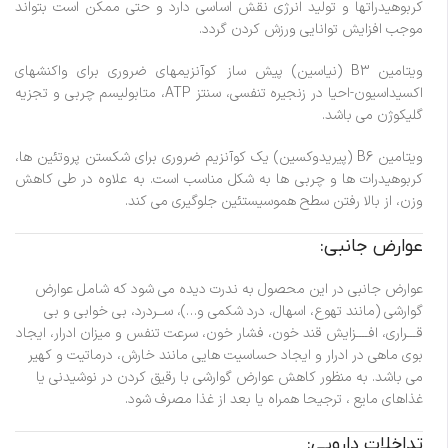
کربوهیدراتها و تولید انرژی نقش اساسی دارد و حتی ممکن است بتواند
موجب افزایش توانایی ورزش کردن گردد.
ویتامین B3 (نیاسین) پیش ساز کوآنزیمهای ضروری برای واکنشهای
اکسیداسیون-احیا در زنجیره تنفسی، سنتز ATP، متابولیسم چربی و تجزیه
گلیکوژن می باشد.
ویتامین B6 (پیریدوکسین) یک کوآنزیم ضروری برای شکستن پروتئین ها،
کربوهیدرات ها و چربی ها به شکل مناسب است. به علاوه در طی کاهش
وزن، از بالا رفتن سطح هموسیستئین جلوگیری می کند.
عوارض جانبی:
عوارض جانبی در این محصول به ندرت دیده می شود که شامل عوارض
گوارشی (مانند تهوع، اسهال، درد شکمی و…)، ســردرد، بی خوابی و بی
قـــراری، افــــزایش قند خون، فشار خون، سرعت تنفس و میزان ادرار، ایجاد
بوی ماهی در ادرار و ایجاد حساسیت هایی مانند خارش، درماتیت و کهیر
می باشد. به منظور کاهش عوارض گوارشی با رقیق کردن در نوشیدنی یا
غذاهای مایع ، ترجیحا همراه یا بعد از غذا مصرف شود.
تداخلات دارویی: