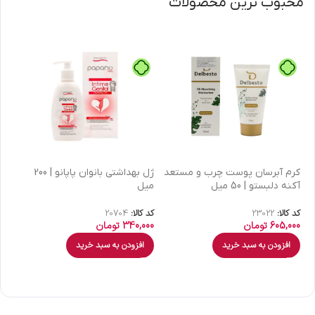
محبوب ترین محصولات
كرم آبرسان پوست چرب و مستعد
ژل بهداشتی بانوان پاپانو | 200
آکنه دلبستو | 50 میل
میل
| 30 میل
کد کالا:
23022
کد کالا:
20704
کد 
605,000
تومان
340,000
تومان
00
افزودن به سبد خرید
افزودن به سبد خرید