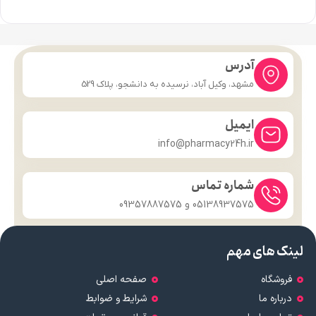
آدرس
مشهد، وکیل آباد، نرسیده به دانشجو، پلاک 529
ایمیل
info@pharmacy24h.ir
شماره تماس
05138937575 و 09357887575
لینک های مهم
فروشگاه
صفحه اصلی
درباره ما
شرایط و ضوابط