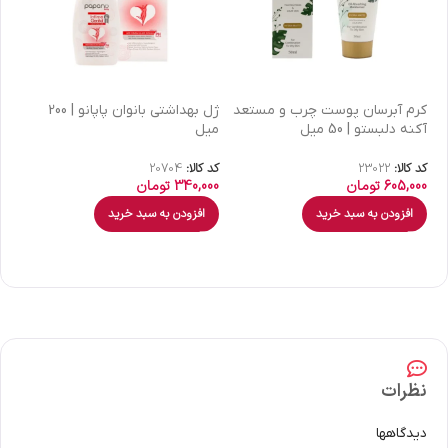
كرم آبرسان پوست چرب و مستعد
ژل بهداشتی بانوان پاپانو | 200
آکنه دلبستو | 50 میل
میل
| 30 میل
کد کالا:
23022
کد کالا:
20704
کد 
605,000
تومان
340,000
تومان
00
افزودن به سبد خرید
افزودن به سبد خرید
نظرات
دیدگاهها