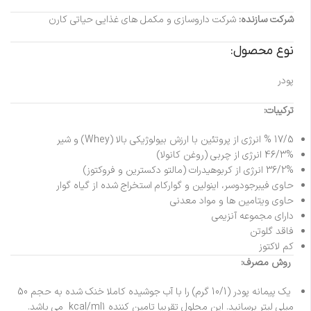
شرکت سازنده:
شرکت داروسازی و مکمل های غذایی حیاتی کارن
نوع محصول:
پودر
ترکیبات:
17/5 % انرژی از پروتئین با ارزش بیولوژیکی بالا (Whey) و شیر
46/3% انرژی از چربی (روغن کانولا)
36/2% انرژی از کربوهیدرات (مالتو دکسترین و فروکتوز)
حاوی فیبرجودوسر، اینولین و گوارکام استخراج شده از گیاه گوار
حاوی ویتامین ها و مواد معدنی
دارای مجموعه آنزیمی
فاقد گلوتن
کم لاکتوز
روش مصرف:
یک پیمانه پودر (10/1 گرم) را با آب جوشیده کاملا خنک شده به حجم 50
میلی لیتر برسانید. این محلول تقریبا تامین کننده kcal/ml1 می باشد.