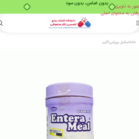
بدون ضامن، بدون سود
عبور به ناوبری
رفتن به محتوای اصلی
خانه
/
مکمل ورزشی
/
گینر