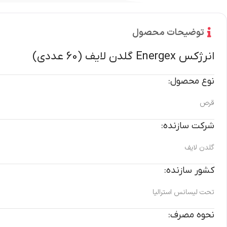
توضیحات محصول
انرژکس Energex گلدن لایف (60 عددی)
نوع محصول:
قرص
شرکت سازنده:
گلدن لایف
کشور سازنده:
تحت لیسانس استرالیا
نحوه مصرف: