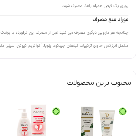
روزی یک قرص همراه باغذا مصرف شود.
موراد منع مصرف:
چنانچه هر دارویی دیگری مصرف می کنید قبل از مصرف این فرآورده با پزشک
مکمل انرژکس حاوی ترکیبات گیاهان جینکوبا یلوبا، iکوآنزیم کیوتن، سیلی مارین، روی، سلنیوم و ویتامین C می باشد که تامین کننده نیازهای بدن جهت حفظ و نگهداری سلامت فیزیکی و جسمی می باشد.
محبوب ترین محصولات