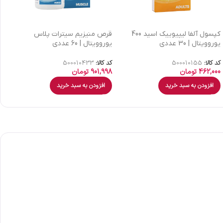
کپسول آلفا لیپیوییک اسید 400
قرص منیزیم سیترات پلاس
یوروویتال | 30 عددی
یوروویتال | 60 عددی
ع
کد کالا:
500010155
کد کالا:
500010433
کد
462,000
تومان
901,998
تومان
9
افزودن به سبد خرید
افزودن به سبد خرید