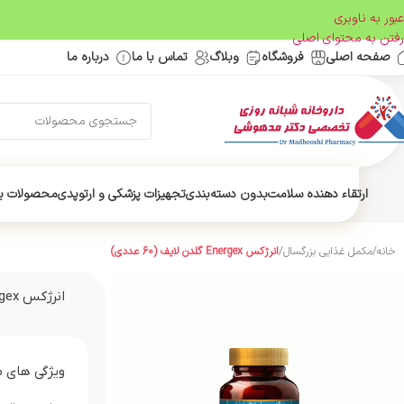
عبور به ناوبری
رفتن به محتوای اصلی
صفحه اصلی
فروشگاه
وبلاگ
تماس با ما
درباره ما
ارتقاء دهنده سلامت
بدون دسته‌بندی
تجهیزات پزشکی و ارتوپدی
محصولات ب
خانه
/
مکمل غذایی بزرگسال
/
انرژکس Energex گلدن لایف (60 عددی)
انرژکس Energex گلدن لایف (60 عددی)
ویژگی های 