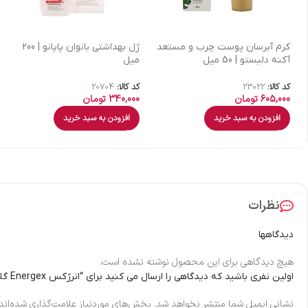
كرم آبرسان پوست چرب و مستعد
ژل بهداشتی بانوان پاپانو | 200
آکنه دلبستو | 50 میل
میل
کد کالا:
23022
کد کالا:
20704
605,000
تومان
340,000
تومان
افزودن به سبد خرید
افزودن به سبد خرید
نظرات
دیدگاهها
هیچ دیدگاهی برای این محصول نوشته نشده است.
اولین نفری باشید که دیدگاهی را ارسال می کنید برای “انرژکس Energex گلدن لایف (60 عددی)”
نشانی ایمیل شما منتشر نخواهد شد.
بخش‌های موردنیاز علامت‌گذاری شده‌اند