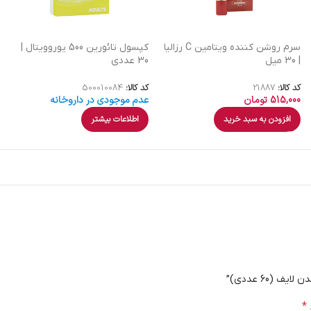
سرم روشن کننده ویتامین C رزالیا
کپسول تائورین 500 یوروویتال |
| 30 میل
30 عددی
کد کالا:
21887
کد کالا:
500010084
515,000
تومان
عدم موجودی در داروخانه
افزودن به سبد خرید
اطلاعات بیشتر
*