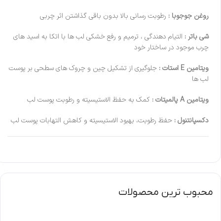
روغن جوجوبا :
رطوبت رسانی بالا بدون باقی گذاشتن اثر چربی
شی باتر :
التيام دهندگي ، ترمیم و رفع خشکی لب ها با اتكا به اسيد هاي
چرب موجود در ساختار خود
ویتامین E استات :
جلوگيری از تشكيل چين و چروك های سطحي بر پوست
لب ها
ویتامین A پالمیتات :
كمك به حفظ الاستيسيته و رطوبت پوست لب
دکسپانتنول :
حفظ رطوبت، بهبود الاستيسيته و كاهش التهابات پوست لب
محبوب ترین محصولات