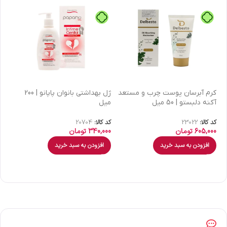
كرم آبرسان پوست چرب و مستعد
ژل بهداشتی بانوان پاپانو | 200
آکنه دلبستو | 50 میل
میل
| 30 میل
کد کالا:
23022
کد کالا:
20704
کد 
605,000
تومان
340,000
تومان
00
افزودن به سبد خرید
افزودن به سبد خرید