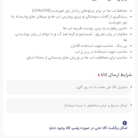
محافظ لب ها در برابر پرتوهاي زيانبار نور خورشيد (UVA/UVB)
پيشگيري از آفتاب سوختگي و پيري زودرس لب ها و سرطان هاي وابسته به
نور خورشيد
تامین رطوبت و نرمی پوست ظریف لب ها
مقاوم در برابر تعريق ، شستشو و گرما ضد آب و با دوام در برابر نوشيدنی
ها
بی رنگ ، مناسب جهت استفاده آقايان
مناسب جهت استفاده در زير رژ لب
مناسب برای محافظت لب ها در ورزش های زمستانی از جمله اسکی
شرایط ارسال کالا
تحویل کالا طی هفت تا ده روز کاری
ارسال سریع و ایمن محصول با پست پیشتاز
امکان برگشت کالا حتی در صورت پلمپ کالا وجود ندارد