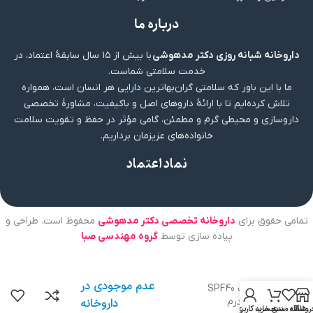
درباره ما
داروخانه شبانه روزی دکتر مدهوشی
با بیش از ۱۵ سال سابقهٔ اعتماد، در
خدمت سلامتی شماست.
ما با این باور که سلامتی گران‌بهاترین دارایی هر انسان است، همواره
تلاش کرده‌ایم تا با ارائهٔ داروهای اصل و باکیفیت، مشاورهٔ تخصصی
داروسازی و محیطی گرم و مطمئن، گامی مؤثر در حفظ و تقویت سلامت
خانواده‌های عزیزمان برداریم.
نماد اعتماد
تمامی حقوق برای
داروخانه تخصصی دکتر مدهوشی
محفوظ است. طراحی و
پیاده سازی توسط
گروه مهندسی صبا
عدم موجودی در
بالم لب SPF40
هیدرودرم
داروخانه
روشگاه
علاقه مندی
سبد خرید
حساب کاربری من