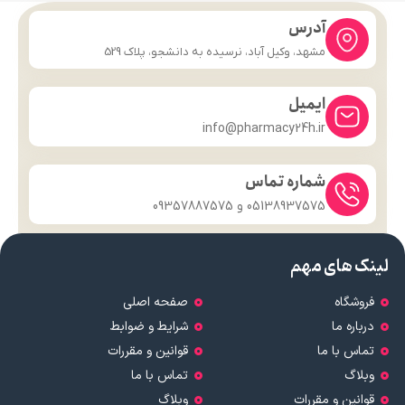
آدرس
مشهد، وکیل آباد، نرسیده به دانشجو، پلاک 529
ایمیل
info@pharmacy24h.ir
شماره تماس
05138937575 و 09357887575
لینک های مهم
فروشگاه
صفحه اصلی
درباره ما
شرایط و ضوابط
تماس با ما
قوانین و مقررات
وبلاگ
تماس با ما
قوانین و مقررات
وبلاگ