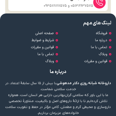
05138937575 و 09357887575
لینک های مهم
فروشگاه
صفحه اصلی
درباره ما
شرایط و ضوابط
تماس با ما
قوانین و مقررات
وبلاگ
تماس با ما
قوانین و مقررات
وبلاگ
درباره ما
داروخانه شبانه روزی دکتر مدهوشی
با بیش از ۱۵ سال سابقهٔ اعتماد، در
خدمت سلامتی شماست.
ما با این باور که سلامتی گران‌بهاترین دارایی هر انسان است، همواره
تلاش کرده‌ایم تا با ارائهٔ داروهای اصل و باکیفیت، مشاورهٔ تخصصی
داروسازی و محیطی گرم و مطمئن، گامی مؤثر در حفظ و تقویت سلامت
خانواده‌های عزیزمان برداریم.