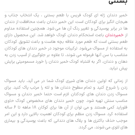
بستنی
خمیر دندان ژله ای کودک فریس با طعم بستنی ، یک انتخاب جذاب و
هیجان انگیز برای کودکان است. این خمیر دندان باعث محافظت از دندان‌
ها در برابر پوسیدگی و تغییر رنگ آن ها می‌ شود. همچنین استفاده مداوم
از
خمیردندان
باعث استحکام دندان کودک خواهد شد. این محصول دارای
طعم بستنی است که طعم مورد علاقه بچه هاست و باعث تشویق کودکان
به استفاده از مسواک می‌شود. ترکیبات موجود در خمیر دندان‌ های کودکان
متناسب با سن آنها فرموله می‌ شوند، تا علاوه بر جلوگیری از آسیب زدن به
دهان و دندان، اگر به اشتباه کودک خمیر دندان را خورد مسمومیتی برایش
پیش نیاید.
از زمانی که اولین دندان های شیری کودک شما در می آید، باید مسواک
زدن را شروع کنید و تمام سطوح دندان ها و لثه را مرتب پاک کنید. برای
مسواک زدن دندان های کودکتان لازم است حتما خمیر دندان و مسواک
مناسب سنش تهیه شود. چون خمیر دندان های مخصوص کودک حاوی
فلوراید کمی هستند و می توان از آن ها برای کوکان 18 ماهه تا 6 ساله
استفاده کرد. مسواک زدن منظم برای کودکان اهمیت بالایی دارد و این امر
موجب حذف باکتری ها و پلاک های دندانی که باعث پوسیدگی و بیماری
های لثوی می شوند، می گردد.