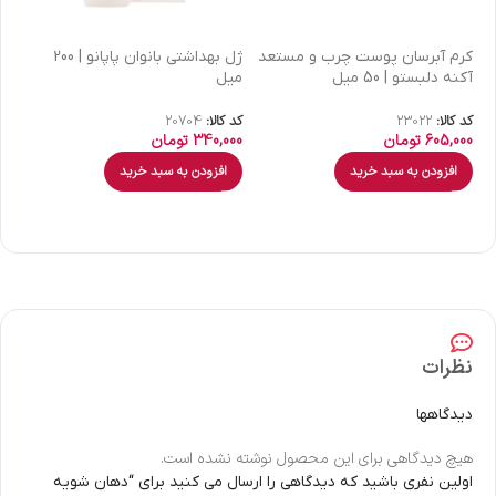
كرم آبرسان پوست چرب و مستعد
ژل بهداشتی بانوان پاپانو | 200
آکنه دلبستو | 50 میل
میل
| 30 میل
کد کالا:
23022
کد کالا:
20704
کد 
605,000
تومان
340,000
تومان
00
افزودن به سبد خرید
افزودن به سبد خرید
نظرات
دیدگاهها
هیچ دیدگاهی برای این محصول نوشته نشده است.
اولین نفری باشید که دیدگاهی را ارسال می کنید برای “دهان شویه