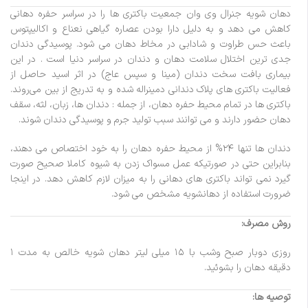
دهان شویه جنرال وی وان جمعیت باکتری ها را در سراسر حفره دهانی
کاهش می دهد و به دلیل دارا بودن عصاره گیاهی نعناع و اکالیپتوس
باعث حس طراوت و شادابی در مخاط دهان می شود. پوسیدگی دندان
جدی ترین اختلال سلامت دهان و دندان در سراسر دنیا است . در این
بیماری بافت سخت دندان (مینا و سپس عاج) در اثر اسید حاصل از
فعالیت باکتری‌ های پلاک دندانی دمینراله شده و به تدریج از بین می‌روند.
باکتری ها در تمام محیط حفره دهان، از جمله : دندان ها، زبان، لثه، سقف
دهان حضور دارند و می توانند سبب تولید جرم و پوسیدگی دندان شوند.
دندان ها تنها ۲۴% از محیط حفره دهان را به خود اختصاص می دهند،
بنابراین حتی در صورتیکه عمل مسواک زدن به شیوه کاملا صحیح صورت
گیرد نمی تواند باکتری های دهانی را به میزان لازم کاهش دهد. در اینجا
ضرورت استفاده از دهانشویه مشخص می شود.
روش مصرف:
روزی دوبار صبح وشب با ۱۵ میلی لیتر دهان شویه خالص به مدت ۱
دقیقه دهان را بشوئید.
توصیه ها: