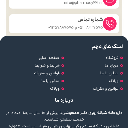
info@pharmacy24h.ir
شماره تماس
05138937575 و 09357887575
لینک های مهم
فروشگاه
صفحه اصلی
درباره ما
شرایط و ضوابط
تماس با ما
قوانین و مقررات
وبلاگ
تماس با ما
قوانین و مقررات
وبلاگ
درباره ما
داروخانه شبانه روزی دکتر مدهوشی
با بیش از ۱۵ سال سابقهٔ اعتماد، در
خدمت سلامتی شماست.
ما با این باور که سلامتی گران‌بهاترین دارایی هر انسان است، همواره