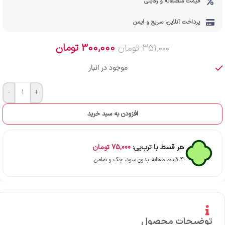
قیمت منصفانه و رقابتی
پرداخت آنلاین، سریع و ایمن
300,000
تومان
351,000
تومان
موجود در انبار
-
+
افزودن به سبد خرید
هر قسط با ترب‌پی:
75,000
تومان
۴ قسط ماهانه. بدون سود، چک و ضامن.
توضیحات محصول