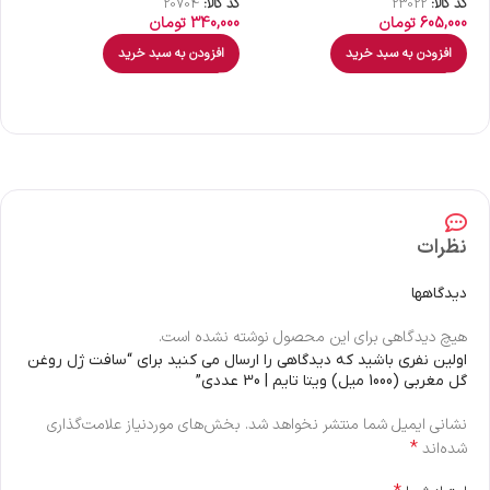
کد کالا:
23022
کد کالا:
20704
کد 
605,000
تومان
340,000
تومان
00
افزودن به سبد خرید
افزودن به سبد خرید
نظرات
دیدگاهها
هیچ دیدگاهی برای این محصول نوشته نشده است.
اولین نفری باشید که دیدگاهی را ارسال می کنید برای “سافت ژل روغن
گل مغربی (1000 میل) ویتا تایم | 30 عددی”
نشانی ایمیل شما منتشر نخواهد شد.
بخش‌های موردنیاز علامت‌گذاری
*
شده‌اند