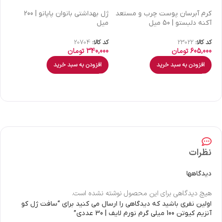
كرم آبرسان پوست چرب و مستعد
ژل بهداشتی بانوان پاپانو | 200
آکنه دلبستو | 50 میل
میل
| 30 میل
کد کالا:
23022
کد کالا:
20704
کد 
605,000
تومان
340,000
تومان
00
افزودن به سبد خرید
افزودن به سبد خرید
نظرات
دیدگاهها
هیچ دیدگاهی برای این محصول نوشته نشده است.
اولین نفری باشید که دیدگاهی را ارسال می کنید برای “سافت ژل کو
آنزیم کیوتن 100 میلی گرم نورم لایف | 30 عددی”