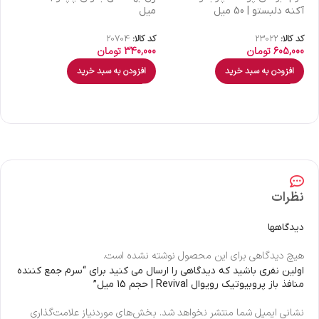
آکنه دلبستو | 50 میل
میل
| 30 میل
کد کالا:
23022
کد کالا:
20704
کد 
605,000
تومان
340,000
تومان
00
افزودن به سبد خرید
افزودن به سبد خرید
نظرات
دیدگاهها
هیچ دیدگاهی برای این محصول نوشته نشده است.
اولین نفری باشید که دیدگاهی را ارسال می کنید برای “سرم جمع کننده
منافذ باز پروبیوتیک رویوال Revival | حجم 15 میل”
نشانی ایمیل شما منتشر نخواهد شد.
بخش‌های موردنیاز علامت‌گذاری