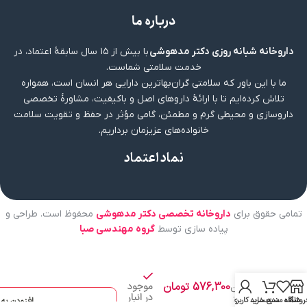
درباره ما
داروخانه شبانه روزی دکتر مدهوشی
با بیش از ۱۵ سال سابقهٔ اعتماد، در
خدمت سلامتی شماست.
ما با این باور که سلامتی گران‌بهاترین دارایی هر انسان است، همواره
تلاش کرده‌ایم تا با ارائهٔ داروهای اصل و باکیفیت، مشاورهٔ تخصصی
داروسازی و محیطی گرم و مطمئن، گامی مؤثر در حفظ و تقویت سلامت
خانواده‌های عزیزمان برداریم.
نماد اعتماد
تمامی حقوق برای
داروخانه تخصصی دکتر مدهوشی
محفوظ است. طراحی و
پیاده سازی توسط
گروه مهندسی صبا
سرم
ضد
چروک
576,300
تومان
موجود
ویتامین
در انبار
سی 20%
روشگاه
علاقه مندی
سبد خرید
حساب کاربری من
افزودن به