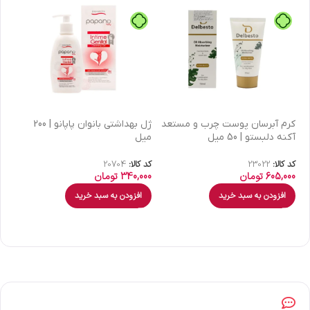
كرم آبرسان پوست چرب و مستعد
ژل بهداشتی بانوان پاپانو | 200
آکنه دلبستو | 50 میل
میل
| 30 میل
کد کالا:
23022
کد کالا:
20704
کد 
605,000
تومان
340,000
تومان
00
افزودن به سبد خرید
افزودن به سبد خرید