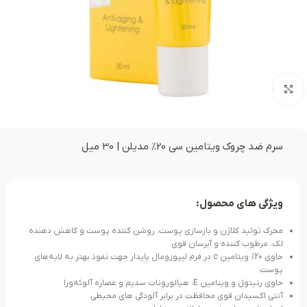
بزرگنمایی تصویر
سرم ضد چروک ویتامین سی 20% مدیلن | 30 میل
ویژگی های محصول:
محرک تولید کلاژن و بازسازی پوست، روشن کننده پوست و کاهش دهنده
لک، مرطوب کننده و آبرسان قوی
حاوی 20% ویتامین c در فرم لیپوزومال پایدار جهت نفوذ بهتر به لایه‌های
پوست
حاوی رتیتول و ویتامین E، هیالورونات سدیم و عصاره آلوئه‌ورا
آنتی اکسیدان قوی محافظت در برابر آلودگی های محیطی