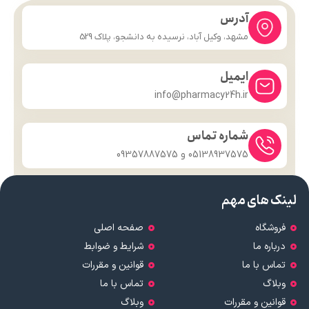
آدرس
مشهد، وکیل آباد، نرسیده به دانشجو، پلاک 529
ایمیل
info@pharmacy24h.ir
شماره تماس
05138937575 و 09357887575
لینک های مهم
فروشگاه
صفحه اصلی
درباره ما
شرایط و ضوابط
تماس با ما
قوانین و مقررات
وبلاگ
تماس با ما
قوانین و مقررات
وبلاگ