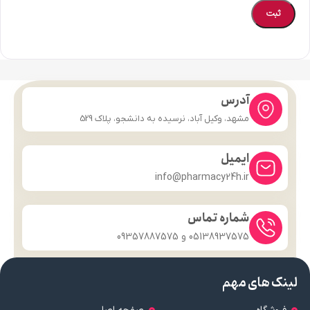
آدرس
مشهد، وکیل آباد، نرسیده به دانشجو، پلاک 529
ایمیل
info@pharmacy24h.ir
شماره تماس
05138937575 و 09357887575
لینک های مهم