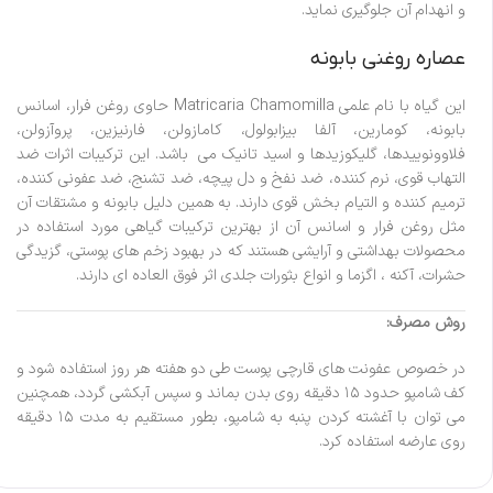
و انهدام آن جلوگیری نماید.
عصاره روغنی بابونه
این گیاه با نام علمی Matricaria Chamomilla حاوی روغن فرار، اسانس
بابونه، کومارین، آلفا بیزابولول، کامازولن، فارنیزین، پروآزولن،
فلاوونوییدها، گلیکوزیدها و اسید تانیک می باشد. این ترکیبات اثرات ضد
التهاب قوی، نرم کننده، ضد نفخ و دل پیچه، ضد تشنج، ضد عفونی کننده،
ترمیم کننده و التیام بخش قوی دارند. به همین دلیل بابونه و مشتقات آن
مثل روغن فرار و اسانس آن از بهترین ترکیبات گیاهی مورد استفاده در
محصولات بهداشتی و آرایشی هستند که در بهبود زخم های پوستی، گزیدگی
حشرات، آکنه ، اگزما و انواع بثورات جلدی اثر فوق العاده ای دارند.
روش مصرف:
در خصوص عفونت های قارچی پوست طی دو هفته هر روز استفاده شود و
کف شامپو حدود ۱۵ دقیقه روی بدن بماند و سپس آبکشی گردد، همچنین
می توان با آغشته کردن پنبه به شامپو، بطور مستقیم به مدت ۱۵ دقیقه
روی عارضه استفاده کرد.