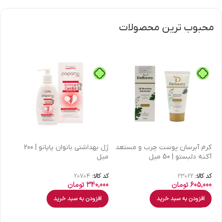
محبوب ترین محصولات
كرم آبرسان پوست چرب و مستعد
ژل بهداشتی بانوان پاپانو | 200
آکنه دلبستو | 50 میل
میل
| 30 میل
کد کالا:
23022
کد کالا:
20704
کد 
605,000
تومان
340,000
تومان
00
افزودن به سبد خرید
افزودن به سبد خرید