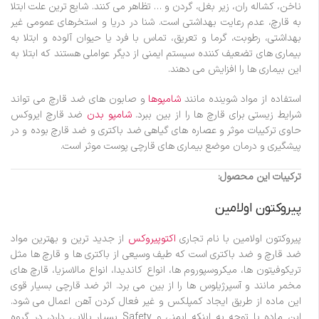
ناخن، کشاله ران، زیر بغل، گردن و … تظاهر می کنند. شایع ترین علت ابتلا
به قارچ، عدم رعایت بهداشتی است. شنا در دریا و استخرهای عمومی غیر
بهداشتی، رطوبت، گرما و تعریق، تماس با فرد یا حیوان آلوده و ابتلا به
بیماری های تضعیف کننده سیستم ایمنی از دیگر عواملی هستند که ابتلا به
این بیماری ها را افزایش می دهند.
استفاده از مواد شوینده مانند
شامپوها
و صابون های ضد قارچ می تواند
شرایط زیستی برای قارچ ها را از بین ببرد.
شامپو بدن
ضد قارچ ایروکس
حاوی ترکیبات موثر و عصاره های گیاهی ضد باکتری و ضد قارچ بوده و در
پیشگیری و درمان موضع بیماری های قارچی پوست موثر است.
ترکیبات این محصول:
پیروکتون اولامین
پیروکتون اولامین با نام تجاری
اکتوپیروکس
از جدید ترین و بهترین مواد
ضد قارچ و ضد باکتری است که طیف وسیعی از باکتری ها و قارچ ها مثل
تریکوفیتون ها، میکروسپوروم ها، انواع کاندیدا، انواع مالاسزیا، قارچ های
مخمر مانند و آسپرژیلوس ها را از بین می برد. اثر ضد قارچی بسیار قوی
این ماده از طریق ایجاد کمپلکس و غیر فعال کردن آهن اعمال می شود.
این ماده با توجه به اینکه ایمنی و Safety بسیار بالایی دارد، در گروه