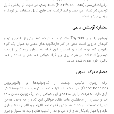
ترکیبات غیرسمی (Non-Poisonous) دسته بندی می شود. اثر بخشی قابل
توجهی نیز نشان می دهد و تنها ترکیب ضد قارچ قابل استفاده در کودکان
و زنان باردار است.
عصاره آویشن باغی
آویشن باغی یا Thymus متعلق به خانواده نعنا یکی از قدیمی ترین
گیاهان دارویی است. باغی در اکثر فارماکوپه های معتبر به عنوان یک گیاه
دارویی نام برده شده و اسانس این گیاه به عنوان آروماتراپی (رایحه
درمانی) استفاده می شود. برای این گیاه خواص ضد عفونی کننده و ضد
باکتری قوی عنوان شده است.
عصاره برگ زیتون
برگ زیتون ترکیبی ازشمند از فلاونوئیدها و اولئویوروپین
(Oleoeuropeine) می باشد که اثرات ضد میکروبی و باکتریواستاتیکی
قوی دارد. تحقیقات بالینی متعددی این خواص را در برگ زیتون نشان داده
اند و بسیاری از محققین علت بقای طولانی این گیاه را به وجود همین
ترکیبات نسبت می دهند. همچنین قدرت ضد التهابی و التیام بخشی قوی
دارد وبا مهار رادیکال های آزاد می تواند از آسیب های وارده به سلول و پیری