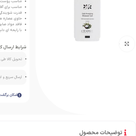
مناسب پوست ا
مناسب برای آقا
قدرت شویندگی
حاوی عصاره ها
فاقد مواد صابو
با رایحه ای د
بزرگنمایی تصویر
شرایط ارسال کا
تحویل کالا طی ه
ارسال سریع و 
امکان برگشت
توضیحات محصول