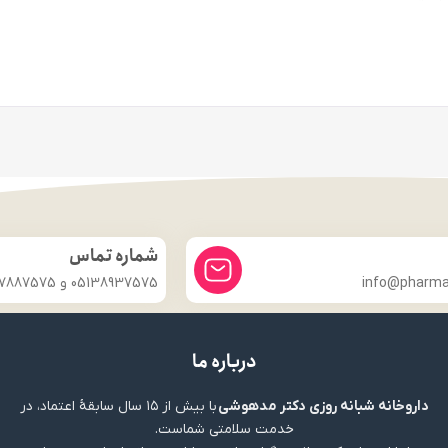
شماره تماس
info@pharmac
05138937575 و 09357887575
درباره ما
داروخانه شبانه روزی دکتر مدهوشی
با بیش از ۱۵ سال سابقهٔ اعتماد، در
خدمت سلامتی شماست.