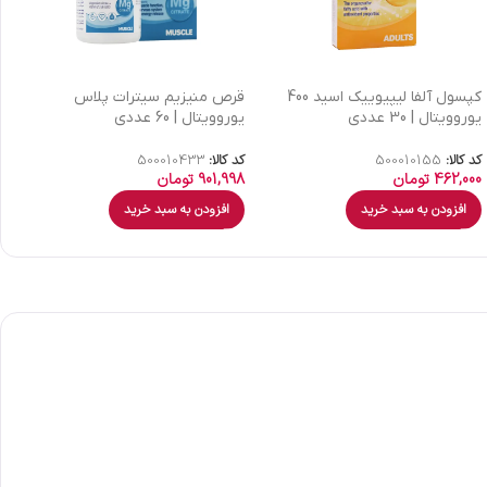
کپسول آلفا لیپیوییک اسید 400
قرص منیزیم سیترات پلاس
یوروویتال | 30 عددی
یوروویتال | 60 عددی
ع
کد کالا:
500010155
کد کالا:
500010433
کد
462,000
تومان
901,998
تومان
9
افزودن به سبد خرید
افزودن به سبد خرید