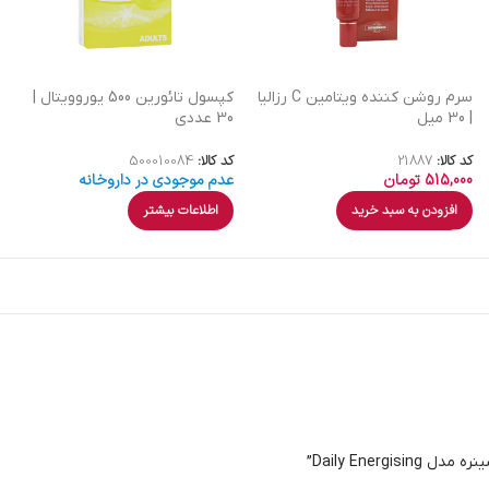
سرم روشن کننده ویتامین C رزالیا
کپسول تائورین 500 یوروویتال |
| 30 میل
30 عددی
کد کالا:
21887
کد کالا:
500010084
515,000
تومان
عدم موجودی در داروخانه
افزودن به سبد خرید
اطلاعات بیشتر
Daily Ener”