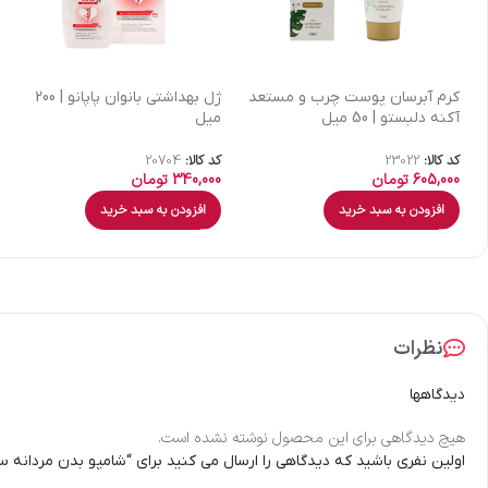
كرم آبرسان پوست چرب و مستعد
ژل بهداشتی بانوان پاپانو | 200
آکنه دلبستو | 50 میل
میل
کد کالا:
23022
کد کالا:
20704
605,000
تومان
340,000
تومان
افزودن به سبد خرید
افزودن به سبد خرید
نظرات
دیدگاهها
هیچ دیدگاهی برای این محصول نوشته نشده است.
اولین نفری باشید که دیدگاهی را ارسال می کنید برای “شامپو بدن مردانه سینره مدل gising