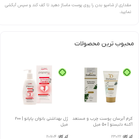
مقداری از شامپو بدن را روی پوست ماساژ دهید تا کف کند و سپس آبکشی
نمایید.
محبوب ترین محصولات
كرم آبرسان پوست چرب و مستعد
ژل بهداشتی بانوان پاپانو | 200
آکنه دلبستو | 50 میل
میل
| 30 میل
کد کالا:
23022
کد کالا:
20704
کد 