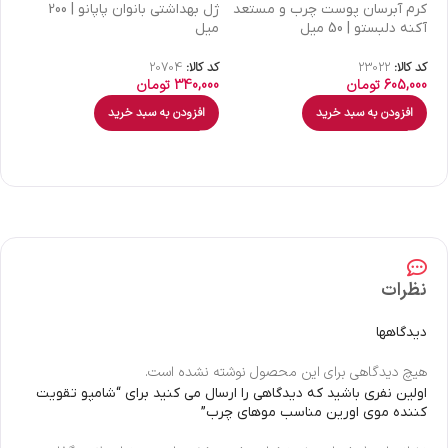
كرم آبرسان پوست چرب و مستعد
ژل بهداشتی بانوان پاپانو | 200
آکنه دلبستو | 50 میل
میل
| 30 میل
کد کالا:
23022
کد کالا:
20704
کد 
605,000
تومان
340,000
تومان
00
افزودن به سبد خرید
افزودن به سبد خرید
نظرات
دیدگاهها
هیچ دیدگاهی برای این محصول نوشته نشده است.
اولین نفری باشید که دیدگاهی را ارسال می کنید برای “شامپو تقویت
کننده موی اورین مناسب موهای چرب”