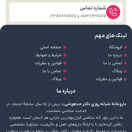
شماره تماس
05138937575 و 09357887575
لینک های مهم
فروشگاه
صفحه اصلی
درباره ما
شرایط و ضوابط
تماس با ما
قوانین و مقررات
وبلاگ
تماس با ما
قوانین و مقررات
وبلاگ
درباره ما
داروخانه شبانه روزی دکتر مدهوشی
با بیش از ۱۵ سال سابقهٔ اعتماد، در
خدمت سلامتی شماست.
ما با این باور که سلامتی گران‌بهاترین دارایی هر انسان است، همواره
تلاش کرده‌ایم تا با ارائهٔ داروهای اصل و باکیفیت، مشاورهٔ تخصصی
داروسازی و محیطی گرم و مطمئن، گامی مؤثر در حفظ و تقویت سلامت