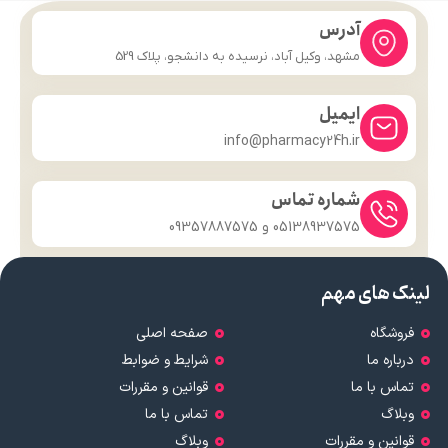
آدرس
مشهد، وکیل آباد، نرسیده به دانشجو، پلاک 529
ایمیل
info@pharmacy24h.ir
شماره تماس
05138937575 و 09357887575
لینک های مهم
فروشگاه
صفحه اصلی
درباره ما
شرایط و ضوابط
تماس با ما
قوانین و مقررات
وبلاگ
تماس با ما
قوانین و مقررات
وبلاگ