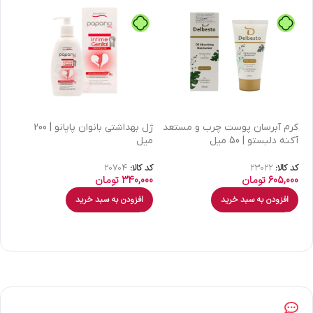
كرم آبرسان پوست چرب و مستعد
ژل بهداشتی بانوان پاپانو | 200
آکنه دلبستو | 50 میل
میل
| 30 میل
کد کالا:
23022
کد کالا:
20704
کد 
605,000
تومان
340,000
تومان
00
افزودن به سبد خرید
افزودن به سبد خرید