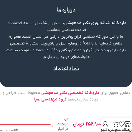
درباره ما
داروخانه شبانه روزی دکتر مدهوشی
با بیش از ۱۵ سال سابقهٔ اعتماد، در
خدمت سلامتی شماست.
ما با این باور که سلامتی گران‌بهاترین دارایی هر انسان است، همواره
تلاش کرده‌ایم تا با ارائهٔ داروهای اصل و باکیفیت، مشاورهٔ تخصصی
داروسازی و محیطی گرم و مطمئن، گامی مؤثر در حفظ و تقویت سلامت
خانواده‌های عزیزمان برداریم.
نماد اعتماد
تمامی حقوق برای
داروخانه تخصصی دکتر مدهوشی
محفوظ است. طراحی و
پیاده سازی توسط
گروه مهندسی صبا
شامپو
حاوی
جوانه
256,900
تومان
موجود
گندم
در انبار
موی
روشگاه
علاقه مندی
سبد خرید
حساب کاربری من
افزودن به س