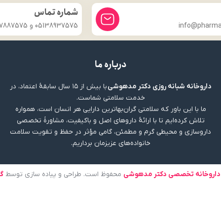
شماره تماس
info@pharmac
05138937575 و 09357887575
درباره ما
داروخانه شبانه روزی دکتر مدهوشی
با بیش از ۱۵ سال سابقهٔ اعتماد، در
خدمت سلامتی شماست.
ما با این باور که سلامتی گران‌بهاترین دارایی هر انسان است، همواره
تلاش کرده‌ایم تا با ارائهٔ داروهای اصل و باکیفیت، مشاورهٔ تخصصی
داروسازی و محیطی گرم و مطمئن، گامی مؤثر در حفظ و تقویت سلامت
خانواده‌های عزیزمان برداریم.
داروخانه تخصصی دکتر مدهوشی
محفوظ است. طراحی و پیاده سازی توسط
گ