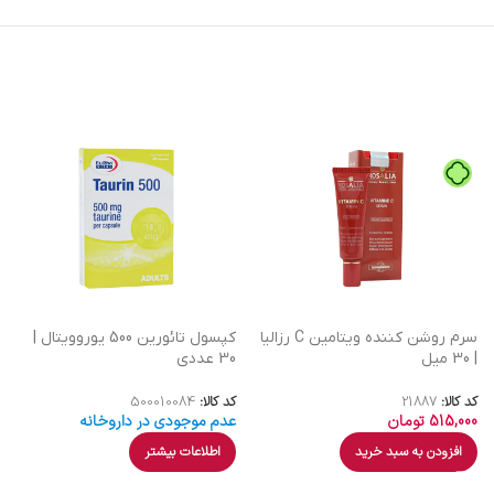
سرم روشن کننده ویتامین C رزالیا
کپسول تائورین 500 یوروویتال |
| 30 میل
30 عددی
کد کالا:
21887
کد کالا:
500010084
515,000
تومان
عدم موجودی در داروخانه
افزودن به سبد خرید
اطلاعات بیشتر