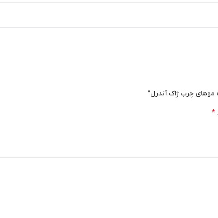
ه موهای چرب ژاک آندرل”
*