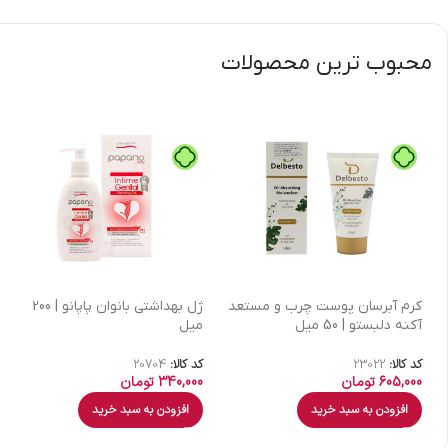
محبوب ترین محصولات
كرم آبرسان پوست چرب و مستعد
ژل بهداشتی بانوان پاپانو | 200
آکنه دلبستو | 50 میل
میل
کد کالا:
23022
کد کالا:
20704
605,000
تومان
340,000
تومان
افزودن به سبد خرید
افزودن به سبد خرید