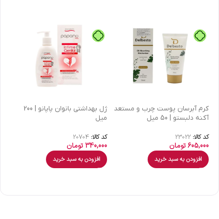
كرم آبرسان پوست چرب و مستعد
ژل بهداشتی بانوان پاپانو | 200
آکنه دلبستو | 50 میل
میل
| 30 میل
کد کالا:
23022
کد کالا:
20704
کد 
605,000
تومان
340,000
تومان
00
افزودن به سبد خرید
افزودن به سبد خرید