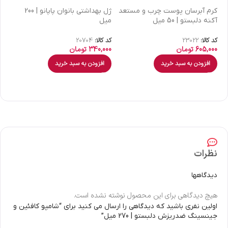
كرم آبرسان پوست چرب و مستعد
ژل بهداشتی بانوان پاپانو | 200
آکنه دلبستو | 50 میل
میل
| 30 میل
کد کالا:
23022
کد کالا:
20704
کد 
605,000
تومان
340,000
تومان
00
افزودن به سبد خرید
افزودن به سبد خرید
نظرات
دیدگاهها
هیچ دیدگاهی برای این محصول نوشته نشده است.
اولین نفری باشید که دیدگاهی را ارسال می کنید برای “شامپو کافئین و
جینسینگ ضدریزش دلبستو | 270 میل”