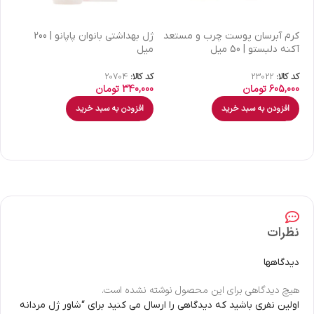
كرم آبرسان پوست چرب و مستعد
ژل بهداشتی بانوان پاپانو | 200
آکنه دلبستو | 50 میل
میل
| 30 میل
کد کالا:
23022
کد کالا:
20704
کد 
605,000
تومان
340,000
تومان
00
افزودن به سبد خرید
افزودن به سبد خرید
نظرات
دیدگاهها
هیچ دیدگاهی برای این محصول نوشته نشده است.
اولین نفری باشید که دیدگاهی را ارسال می کنید برای “شاور ژل مردانه