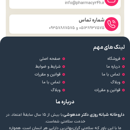
info@pharmacy24h.ir
شماره تماس
05138937575 و 09357887575
لینک های مهم
فروشگاه
صفحه اصلی
درباره ما
شرایط و ضوابط
تماس با ما
قوانین و مقررات
وبلاگ
تماس با ما
قوانین و مقررات
وبلاگ
درباره ما
داروخانه شبانه روزی دکتر مدهوشی
با بیش از ۱۵ سال سابقهٔ اعتماد، در
خدمت سلامتی شماست.
ما با این باور که سلامتی گران‌بهاترین دارایی هر انسان است، همواره