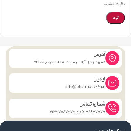
نظرات باشید.
آدرس
مشهد، وکیل آباد، نرسیده به دانشجو، پلاک 529
ایمیل
info@pharmacy24h.ir
شماره تماس
05138937575 و 09357887575