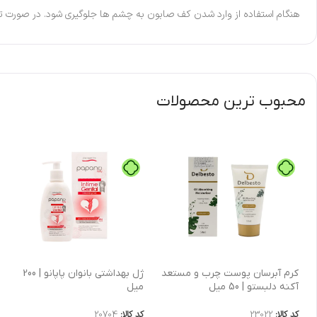
هنگام استفاده از وارد شدن کف صابون به چشم ها جلوگیری شود. در صورت ت
محبوب ترین محصولات
كرم آبرسان پوست چرب و مستعد
ژل بهداشتی بانوان پاپانو | 200
آکنه دلبستو | 50 میل
میل
کد کالا:
23022
کد کالا:
20704