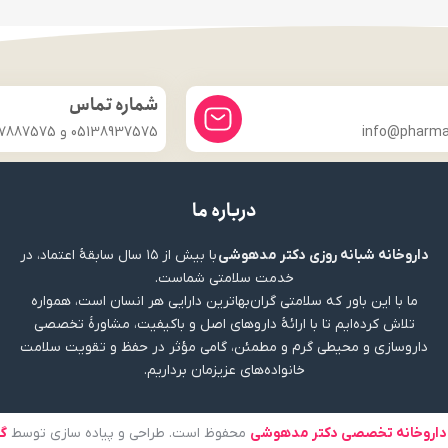
شماره تماس
info@pharmac
05138937575 و 09357887575
درباره ما
داروخانه شبانه روزی دکتر مدهوشی
با بیش از ۱۵ سال سابقهٔ اعتماد، در
خدمت سلامتی شماست.
ما با این باور که سلامتی گران‌بهاترین دارایی هر انسان است، همواره
تلاش کرده‌ایم تا با ارائهٔ داروهای اصل و باکیفیت، مشاورهٔ تخصصی
داروسازی و محیطی گرم و مطمئن، گامی مؤثر در حفظ و تقویت سلامت
خانواده‌های عزیزمان برداریم.
داروخانه تخصصی دکتر مدهوشی
محفوظ است. طراحی و پیاده سازی توسط
گ