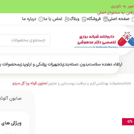
عبور به ناوبری
رفتن به محتوای اصلی
صفحه اصلی
فروشگاه
وبلاگ
تماس با ما
درباره ما
ارتقاء دهنده سلامت
بدون دسته‌بندی
تجهیزات پزشکی و ارتوپدی
محصولات ب
خانه
/
محصولات بهداشتی
/
کرم و مراقبت پوست
/
پن و صابون
/
صابون آلوئه ورا گل سیتو
صابون آلوئه
-5%
ویژگی های 