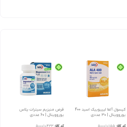
کپسول آلفا لیپیوییک اسید 400
قرص منیزیم سیترات پلاس
یوروویتال | 30 عددی
یوروویتال | 60 عددی
ع
کد کالا:
500010155
کد کالا:
500010433
کد