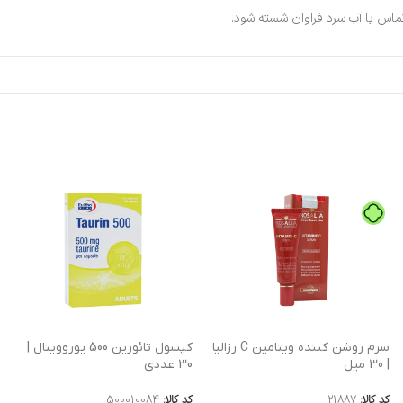
ماس با آب سرد فراوان شسته شود.
سرم روشن کننده ویتامین C رزالیا
کپسول تائورین 500 یوروویتال |
| 30 میل
30 عددی
کد کالا:
21887
کد کالا:
500010084