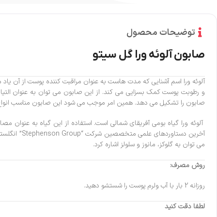
توضیحات محصول
صابون آلوئه ورا گل سیتو
آلوئه ورا اسم آشنایی که مدت هاست به عنوان مراقبت کننده پوست از آن یاد می
و رطوبت پوست کمک بسزایی می کند. از این صابون می توان به عنوان التی
صابون را تشکیل می دهد. همین امر موجب می شود این صابون مناسب انواع 
آلوئه ورا گیاه بومی آفریقای شمالی است. استفاده از این گیاه به عنوان مصا
آخرین دستاوردهای علمی متخصصین شرکت “Stephenson Group” انگلستان تولید شده و دیگر مراحل تولید توسط شرکت پاویژ در ایران انجام می شود.
می توان به گلوکز، مانوز و سلولز اشاره کرد.
روش مصرف:
روزانه 2 بار با آب ولرم پوست را شستشو دهید.
لطفا دقت کنید