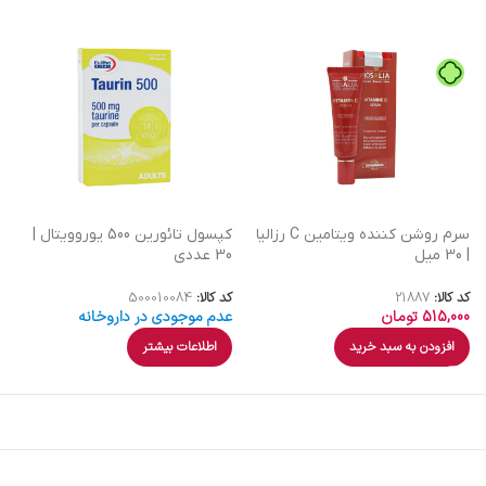
سرم روشن کننده ویتامین C رزالیا
کپسول تائورین 500 یوروویتال |
| 30 میل
30 عددی
کد کالا:
21887
کد کالا:
500010084
515,000
تومان
عدم موجودی در داروخانه
افزودن به سبد خرید
اطلاعات بیشتر