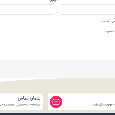
می‌نویسم.
باشید.
شماره تماس
info@pharmac
05138937575 و 09357887575