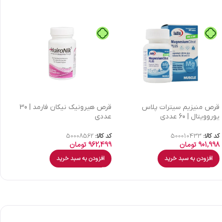
قرص منیزیم سیترات پلاس
قرص هیرونیک نیکان فارمد | 30
ک
یوروویتال | 60 عددی
عددی
| 30 عدد
کد کالا:
500010433
کد کالا:
50008562
کد
901,998
تومان
962,499
تومان
9
افزودن به سبد خرید
افزودن به سبد خرید