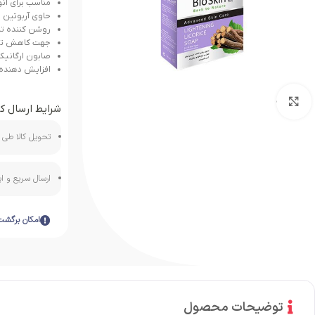
مناسب برای ان
حاوی آربوتین 
روشن کننده ت
جهت کاهش تیر
صابون ارگانیک
افزایش دهنده
بزرگنمایی تصویر
شرایط ارسال کا
تحویل کالا طی ه
ارسال سریع و 
امکان برگشت
توضیحات محصول