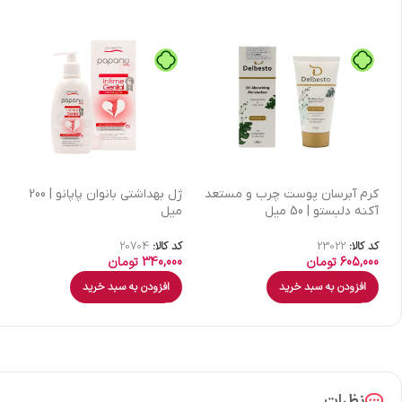
كرم آبرسان پوست چرب و مستعد
ژل بهداشتی بانوان پاپانو | 200
آکنه دلبستو | 50 میل
میل
کد کالا:
23022
کد کالا:
20704
605,000
تومان
340,000
تومان
افزودن به سبد خرید
افزودن به سبد خرید
نظرات