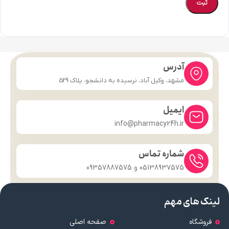
آدرس
مشهد، وکیل آباد، نرسیده به دانشجو، پلاک 529
ایمیل
info@pharmacy24h.ir
شماره تماس
05138937575 و 09357887575
لینک های مهم
فروشگاه
صفحه اصلی