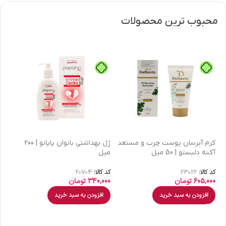
محبوب ترین محصولات
كرم آبرسان پوست چرب و مستعد
ژل بهداشتی بانوان پاپانو | 200
آکنه دلبستو | 50 میل
میل
| 30 میل
کد کالا:
23022
کد کالا:
20704
کد 
605,000
تومان
340,000
تومان
00
افزودن به سبد خرید
افزودن به سبد خرید