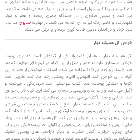
فشار بالا صورت می گیرد. آنچه حاصل می شود، صابون و ماده دیگری به
نام گلیسیرین یا گلیسیرول است. گلیسیرین را با یک محلول غلیظ نمک جدا
می کنند و سپس صابون را در دستگاه همزن ریخته و عطر و مواد
نگهدارنده و گاهی رنگ نیز به آن اضافه می کنند. در نهایت
صابون
مذاب را
سرد کرده و در اندازه معین قالب گیری کرده و یا برش می دهند.
خواص گل همیشه بهار
گل همیشه بهار یا همان کالندولا یکی از گیاهانی است که برای پوست
خواص بیشماری دارد به همین دلیل از این گیاه در کرم های مرطوب کننده،
ضد خشکی و ضد چروک استفاده می شود. استفاده موضعی از عصاره این
گیاه دارای خواص ضد التهابی، التیام بخشی زخم ها، ضد قارچی، ضد
اگزما و خشکی پوست، ضد آفتاب سوختگی، ضد سرمازدگی ، میخچه و
زگیل می باشد و زخم های واریسی را درمان می کند. این گیاه دارای خواص
ضد التهابی و ضد باکتریایی می باشد و برای بازسازی و ترمیم پوست بسیار
مناسب می باشد. گل همیشه بهار مانع از خشک شدن پوست می شود و
بدین ترتیب از پیری زودرس پوست جلوگیری می کند. این گیاه از ایجاد آکنه
و جوش های پوستی نیز جلوگیری می کند. گل همیشه بهار اغلب در پماد
های دارویی و موضعی برای درمان جوش و تاول، آفتاب سوختگی ، بریدگی
های جزئی، خراش، گزش حشرات و دیگر ناراحتی های پوستی خفیف
استفاده می شود و پوست تحریک شده و متورم را تسکین داده و بهبود می