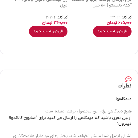
آکنه دلبستو | 50 میل
میل
| 30 میل
کد کالا:
23022
کد کالا:
20704
کد 
605,000
تومان
340,000
تومان
00
افزودن به سبد خرید
افزودن به سبد خرید
نظرات
دیدگاهها
هیچ دیدگاهی برای این محصول نوشته نشده است.
اولین نفری باشید که دیدگاهی را ارسال می کنید برای “صابون کالاندولا
دیترون”
نشانی ایمیل شما منتشر نخواهد شد.
بخش‌های موردنیاز علامت‌گذاری