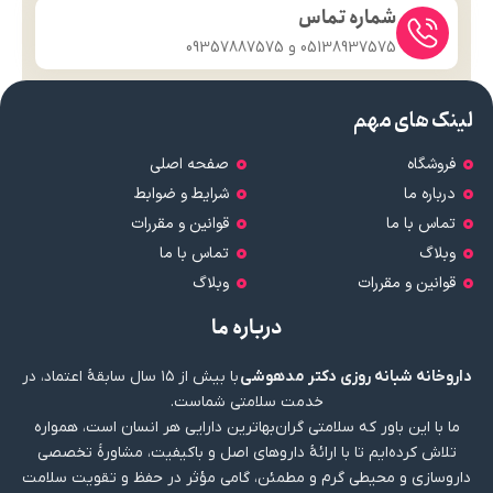
شماره تماس
05138937575 و 09357887575
لینک های مهم
فروشگاه
صفحه اصلی
درباره ما
شرایط و ضوابط
تماس با ما
قوانین و مقررات
وبلاگ
تماس با ما
قوانین و مقررات
وبلاگ
درباره ما
داروخانه شبانه روزی دکتر مدهوشی
با بیش از ۱۵ سال سابقهٔ اعتماد، در
خدمت سلامتی شماست.
ما با این باور که سلامتی گران‌بهاترین دارایی هر انسان است، همواره
تلاش کرده‌ایم تا با ارائهٔ داروهای اصل و باکیفیت، مشاورهٔ تخصصی
داروسازی و محیطی گرم و مطمئن، گامی مؤثر در حفظ و تقویت سلامت