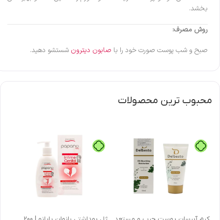
بخشد.
روش مصرف:
صبح و شب پوست صورت خود را با
صابون دیترون
شستشو دهید‎‎.‎‎
محبوب ترین محصولات
كرم آبرسان پوست چرب و مستعد
ژل بهداشتی بانوان پاپانو | 200