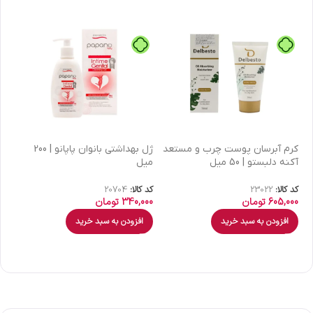
كرم آبرسان پوست چرب و مستعد
ژل بهداشتی بانوان پاپانو | 200
آکنه دلبستو | 50 میل
میل
| 30 میل
کد کالا:
23022
کد کالا:
20704
کد 
605,000
تومان
340,000
تومان
00
افزودن به سبد خرید
افزودن به سبد خرید