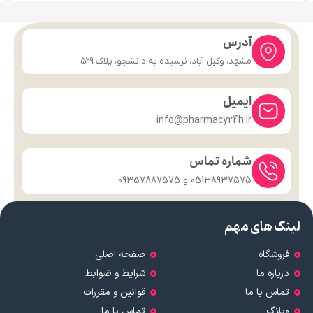
آدرس
مشهد، وکیل آباد، نرسیده به دانشجو، پلاک 529
ایمیل
info@pharmacy24h.ir
شماره تماس
05138937575 و 09357887575
لینک های مهم
فروشگاه
صفحه اصلی
درباره ما
شرایط و ضوابط
تماس با ما
قوانین و مقررات
وبلاگ
تماس با ما