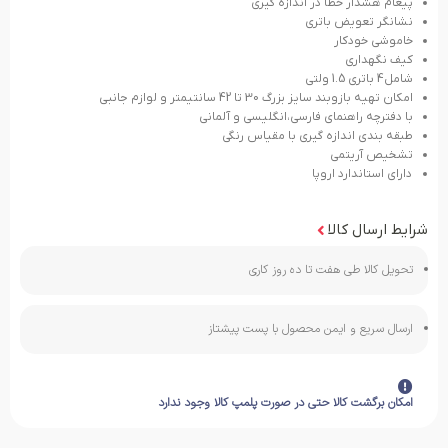
پيغام هشدار خطا در اندازه گيري
نشانگر تعویض باتری
خاموشي خودكار
كيف نگهداري
شامل4 باتري 1.5 ولتي
امكان تهيه بازوبند سايز بزرگ 30 تا 42 سانتيمتر و لوازم جانبي
با دفترچه راهنمای فارسی،انگلیسی و آلمانی
طبقه بندی اندازه گیری با مقیاس رنگی
تشخیص آریتمی
دارای استاندارد اروپا
شرایط ارسال کالا
تحویل کالا طی هفت تا ده روز کاری
ارسال سریع و ایمن محصول با پست پیشتاز
امکان برگشت کالا حتی در صورت پلمپ کالا وجود ندارد