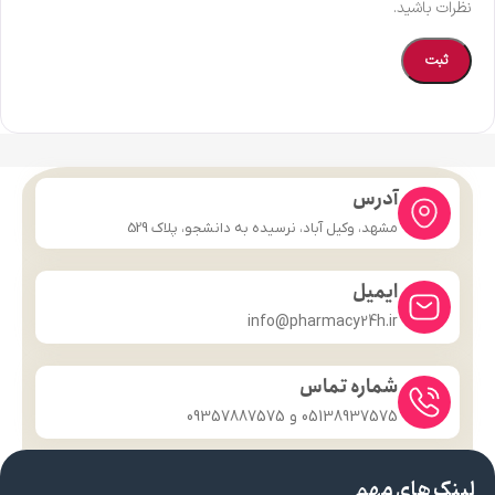
نظرات باشید.
آدرس
مشهد، وکیل آباد، نرسیده به دانشجو، پلاک 529
ایمیل
info@pharmacy24h.ir
شماره تماس
05138937575 و 09357887575
لینک های مهم