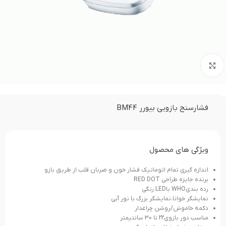
بزرگنمایی تصویر
فشارسنج بازويی بیورر BM44
ویژگی های محصول
اندازه گيري تمام اتوماتيك فشار خون و ضربان قلب از طريق بازو
برنده جايزه طراحي RED DOT
رده بنديWHO باLED رنگي
نمايشگر خوانا،نمايشگر بزرگ با نور آبی
دكمه خاموش/روشن چراغدار
مناسب دور بازوی22 تا 30 سانتیمتر