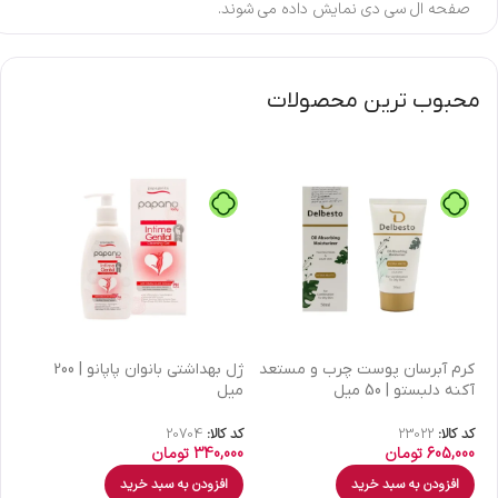
صفحه ال سی دی نمایش داده می شوند.
محبوب ترین محصولات
كرم آبرسان پوست چرب و مستعد
ژل بهداشتی بانوان پاپانو | 200
آکنه دلبستو | 50 میل
میل
| 30 میل
کد کالا:
23022
کد کالا:
20704
کد 
605,000
تومان
340,000
تومان
00
افزودن به سبد خرید
افزودن به سبد خرید