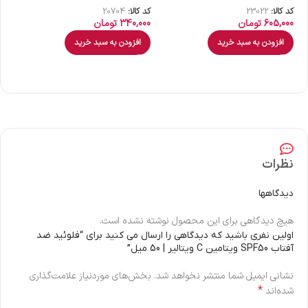
کد کالا:
23022
کد کالا:
20704
کد 
605,000
تومان
340,000
تومان
00
افزودن به سبد خرید
افزودن به سبد خرید
نظرات
دیدگاهها
هیچ دیدگاهی برای این محصول نوشته نشده است.
اولین نفری باشید که دیدگاهی را ارسال می کنید برای “فلوئید ضد
آفتاب SPF50 ویتامین C ویتالیر | 50 میل”
نشانی ایمیل شما منتشر نخواهد شد.
بخش‌های موردنیاز علامت‌گذاری
*
شده‌اند