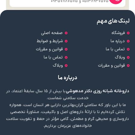
05138937575 و 09357887575
لینک های مهم
فروشگاه
صفحه اصلی
درباره ما
شرایط و ضوابط
تماس با ما
قوانین و مقررات
وبلاگ
تماس با ما
قوانین و مقررات
وبلاگ
درباره ما
داروخانه شبانه روزی دکتر مدهوشی
با بیش از ۱۵ سال سابقهٔ اعتماد، در
خدمت سلامتی شماست.
ما با این باور که سلامتی گران‌بهاترین دارایی هر انسان است، همواره
تلاش کرده‌ایم تا با ارائهٔ داروهای اصل و باکیفیت، مشاورهٔ تخصصی
داروسازی و محیطی گرم و مطمئن، گامی مؤثر در حفظ و تقویت سلامت
خانواده‌های عزیزمان برداریم.