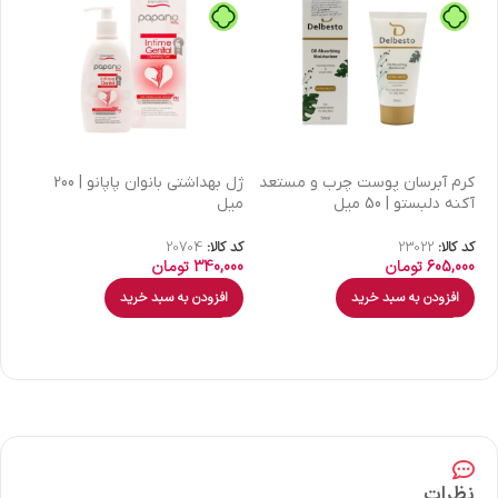
كرم آبرسان پوست چرب و مستعد
ژل بهداشتی بانوان پاپانو | 200
آکنه دلبستو | 50 میل
میل
| 30 میل
کد کالا:
23022
کد کالا:
20704
کد 
605,000
تومان
340,000
تومان
00
افزودن به سبد خرید
افزودن به سبد خرید
نظرات