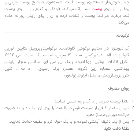
چرب جوش‌دار شستشوی پوست است. شستشوی صحیح پوست چربی و
روغن را از روی
پوست
شما پاک می‌کند، آلودگی و کثیفی را از روی پوست
شما برطرف می‌کند، پوست را شفاف کرده و آن را برای آرایش روزانه آماده
می‌کند.
ترکیبات:
آب دیونیزه، دی سدیم کوکوئیل گلوتامات، کوکوامیدوپروپیل بتایین، لوریل
گلوکوزاید، الفا هیدروکسی اسید، گلیسرین، سالسیلیک اسید، سی 12-13
الکیل لاکتات، بوتیل اووکادیت، زینک پی سی ای، اسانس مجاز آرایشی
بهداشتی، عصاره ریبز نگروم، عصاره برگ راسبری، ا د ت آ، کتیل
کلروایزوتیازولینون، متیل ایزوتیازولینون.
روش مصرف:
ابتدا پوست صورت را با آب ولرم خیس نمایید.
سپس مقدار کافی از سیندت فوم درمالیفت را روی آن مالیده و به صورت
حرکات دورانی ماساژ دهید.
پس از یک دقیقه آبکشی نموده و با یک حوله نرم و لطیف خشک نمایید.
لطفا دقت کنید