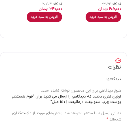
کد کالا:
23022
کد کالا:
20704
کد 
605,000
تومان
340,000
تومان
00
افزودن به سبد خرید
افزودن به سبد خرید
نظرات
دیدگاهها
هیچ دیدگاهی برای این محصول نوشته نشده است.
اولین نفری باشید که دیدگاهی را ارسال می کنید برای “فوم شستشو
پوست چرب سبولیفت درمالیفت | 150 میل”
نشانی ایمیل شما منتشر نخواهد شد.
بخش‌های موردنیاز علامت‌گذاری
*
شده‌اند