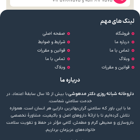
05138937575 و 09357887575
لینک های مهم
فروشگاه
صفحه اصلی
درباره ما
شرایط و ضوابط
تماس با ما
قوانین و مقررات
وبلاگ
تماس با ما
قوانین و مقررات
وبلاگ
درباره ما
داروخانه شبانه روزی دکتر مدهوشی
با بیش از ۱۵ سال سابقهٔ اعتماد، در
خدمت سلامتی شماست.
ما با این باور که سلامتی گران‌بهاترین دارایی هر انسان است، همواره
تلاش کرده‌ایم تا با ارائهٔ داروهای اصل و باکیفیت، مشاورهٔ تخصصی
داروسازی و محیطی گرم و مطمئن، گامی مؤثر در حفظ و تقویت سلامت
خانواده‌های عزیزمان برداریم.