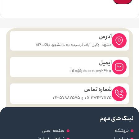
آدرس
مشهد، وکیل آباد، نرسیده به دانشجو، پلاک 529
ایمیل
info@pharmacy24h.ir
شماره تماس
05138937575 و 09357887575
لینک های مهم
فروشگاه
صفحه اصلی