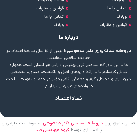
درباره ما
شرایط و ضوابط
تماس با ما
قوانین و مقررات
وبلاگ
تماس با ما
قوانین و مقررات
وبلاگ
درباره ما
داروخانه شبانه روزی دکتر مدهوشی
با بیش از ۱۵ سال سابقهٔ اعتماد، در
خدمت سلامتی شماست.
ما با این باور که سلامتی گران‌بهاترین دارایی هر انسان است، همواره
تلاش کرده‌ایم تا با ارائهٔ داروهای اصل و باکیفیت، مشاورهٔ تخصصی
داروسازی و محیطی گرم و مطمئن، گامی مؤثر در حفظ و تقویت سلامت
خانواده‌های عزیزمان برداریم.
نماد اعتماد
تمامی حقوق برای
داروخانه تخصصی دکتر مدهوشی
محفوظ است. طراحی و
پیاده سازی توسط
گروه مهندسی صبا