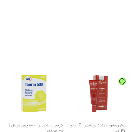
سرم روشن کننده ویتامین C رزالیا
کپسول تائورین 500 یوروویتال |
| 30 میل
30 عددی