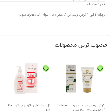
نحوه مصرف:
روزانه 1 الی 2 قرص ویتامین C همراه با 1 لیوان آب مصرف شود.
محبوب ترین محصولات
كرم آبرسان پوست چرب و مستعد
ژل بهداشتی بانوان پاپانو | 200
آکنه دلبستو | 50 میل
میل