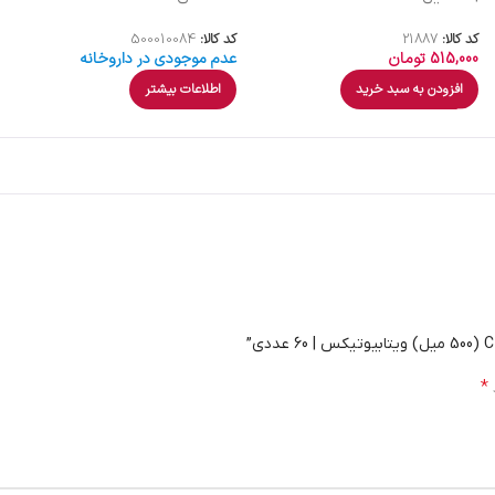
کد کالا:
21887
کد کالا:
500010084
515,000
تومان
عدم موجودی در داروخانه
افزودن به سبد خرید
اطلاعات بیشتر
*