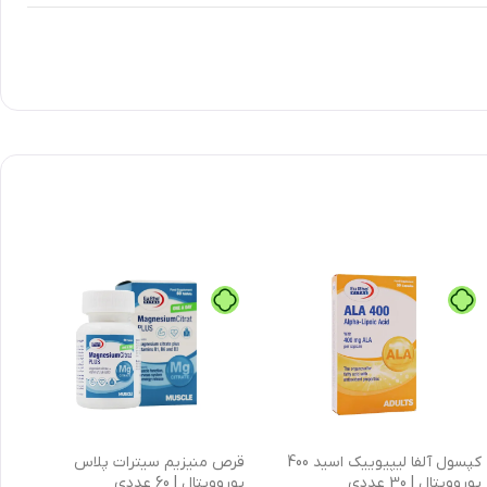
کپسول آلفا لیپیوییک اسید 400
قرص منیزیم سیترات پلاس
یوروویتال | 30 عددی
یوروویتال | 60 عددی
ع