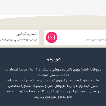
شماره تماس
info@pharmac
05138937575 و 09357887575
درباره ما
داروخانه شبانه روزی دکتر مدهوشی
با بیش از ۱۵ سال سابقهٔ اعتماد، در
خدمت سلامتی شماست.
ما با این باور که سلامتی گران‌بهاترین دارایی هر انسان است، همواره
تلاش کرده‌ایم تا با ارائهٔ داروهای اصل و باکیفیت، مشاورهٔ تخصصی
داروسازی و محیطی گرم و مطمئن، گامی مؤثر در حفظ و تقویت سلامت
خانواده‌های عزیزمان برداریم.