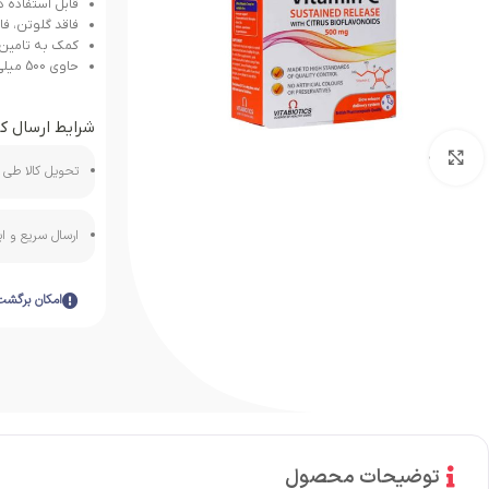
قابل استفاده د
فاقد گلوتن، فا
کمک به تامین
حاوی 500 میلی گرم ویتامین C
شرایط ارسال کا
بزرگنمایی تصویر
تحویل کالا طی ه
ارسال سریع و 
امکان برگشت
توضیحات محصول