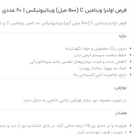
قرص اولترا ویتامین C (500 میل) ویتابیوتیکس | 60 عددی
قرص اولترا ویتامین C (500 میلی گرم) ویتابیوتیکس به تامین ویتامین C و تقویت سیستم ایمنی بدن کمک می‌کند. این فراورده فاقد گلوتن، نمک، و هرنوع ماده نگهدارنده است.
مزایا:
بدون رنگ مصنوعی و مواد نگهدارنده
حفظ سلامت سیستم ایمنی بدن
کاهش مدت و شدت بیماری‌های تنفسی مانند سرماخوردگی
کمک به بهبود ساختار پوست
دارای خاصیت آنتی اکسیدانی بالا
عوارض:
در صورت مصرف دوز مجاز عوارض جانبی خاصی به دنبال ندارد.
هشدار:
فراورده را در دمای زیر 25 درجه سانتی گراد، در جای خشک و دور از دید و دسترس کودکان نگهداری کنید.
از جویدن قرص خودداری کنید.