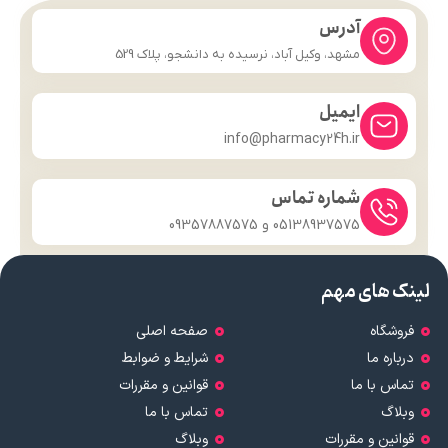
آدرس
مشهد، وکیل آباد، نرسیده به دانشجو، پلاک 529
ایمیل
info@pharmacy24h.ir
شماره تماس
05138937575 و 09357887575
لینک های مهم
فروشگاه
صفحه اصلی
درباره ما
شرایط و ضوابط
تماس با ما
قوانین و مقررات
وبلاگ
تماس با ما
قوانین و مقررات
وبلاگ