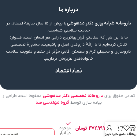
درباره ما
داروخانه شبانه روزی دکتر مدهوشی
با بیش از ۱۵ سال سابقهٔ اعتماد، در
خدمت سلامتی شماست.
ما با این باور که سلامتی گران‌بهاترین دارایی هر انسان است، همواره
تلاش کرده‌ایم تا با ارائهٔ داروهای اصل و باکیفیت، مشاورهٔ تخصصی
داروسازی و محیطی گرم و مطمئن، گامی مؤثر در حفظ و تقویت سلامت
خانواده‌های عزیزمان برداریم.
نماد اعتماد
تمامی حقوق برای
داروخانه تخصصی دکتر مدهوشی
محفوظ است. طراحی و
پیاده سازی توسط
گروه مهندسی صبا
قرص
سیم
لیور
140
372,999
تومان
موجود
سیمرغ
در انبار
دارو
روشگاه
علاقه مندی
سبد خرید
حساب کاربری من
افزودن به س