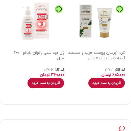
كرم آبرسان پوست چرب و مستعد
ژل بهداشتی بانوان پاپانو | 200
آکنه دلبستو | 50 میل
میل
| 30 میل
کد کالا:
23022
کد کالا:
20704
کد 
605,000
تومان
340,000
تومان
00
افزودن به سبد خرید
افزودن به سبد خرید