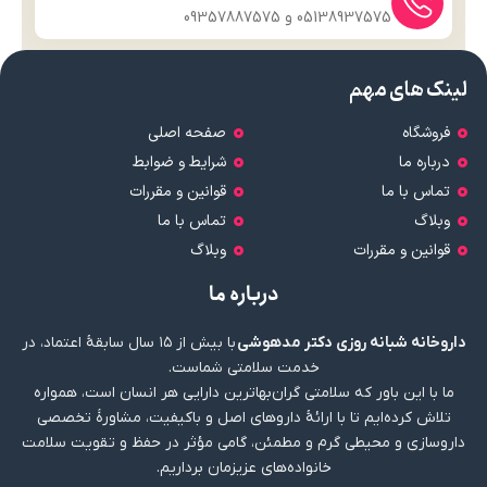
05138937575 و 09357887575
لینک های مهم
فروشگاه
صفحه اصلی
درباره ما
شرایط و ضوابط
تماس با ما
قوانین و مقررات
وبلاگ
تماس با ما
قوانین و مقررات
وبلاگ
درباره ما
داروخانه شبانه روزی دکتر مدهوشی
با بیش از ۱۵ سال سابقهٔ اعتماد، در
خدمت سلامتی شماست.
ما با این باور که سلامتی گران‌بهاترین دارایی هر انسان است، همواره
تلاش کرده‌ایم تا با ارائهٔ داروهای اصل و باکیفیت، مشاورهٔ تخصصی
داروسازی و محیطی گرم و مطمئن، گامی مؤثر در حفظ و تقویت سلامت
خانواده‌های عزیزمان برداریم.