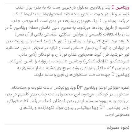
ویتامین D
یک ویتامین محلول در چربی است که به بدن برای جذب
کلسیم و فسفر جهت ساختن و حفاظت استخوان‌ها و دندان‌ها کمک
می‌کند. ویتامین D یک هورمون پیشرفته در بدن است که موجب جذب
کلسیم از طریق روده‌ها می‌شود. به همین دلیل کاهش سطح ویتامین D در
بدن با اختلالات کلسیمی و عوارض اسکلتی- عضلانی ناشی از آن همراه
خواهد بود. منبع اصلی تولید ویتامین D نور خورشید است. ولی پوست بدن
در نوزادان و کودکان بسیار حساس است و نباید در معرض تابش مستقیم
نور خورشید قرار گیرد. همچنین غذای نوزادان و کودکان (شیر مادر،
شیرخشک و غذاهای کمکی) ویتامین d مورد نیاز روزانه را تامین نمی‌کند.
در سنین ۱۲-۰ ماهگی، نوزادان رشد سریع‌تری داشته و نیاز بیشتری به
ویتامین D جهت ساخت استخوان‌های قوی و سالم دارند.
قطره خوراکی اولترا ویتامین D۳ ویتابیوتیکس باعث تقویت و استحکام
استخوان در کودکان می‌شود. این محصول باعث جذب بهتر کلسیم در بدن
می‌شود و به بهبود سیستم ایمنی بدن کودکان کمک می‌کند. قطره خوراکی
اولترا ویتامین D۳ ویتا بیوتیکس بدون مواد نگهدارنده و رنگ‌های
مصنوعی است.
نحوه مصرف: