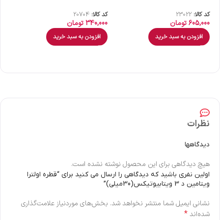
کد کالا:
23022
کد کالا:
20704
کد 
605,000
تومان
340,000
تومان
00
افزودن به سبد خرید
افزودن به سبد خرید
نظرات
دیدگاهها
هیچ دیدگاهی برای این محصول نوشته نشده است.
اولین نفری باشید که دیدگاهی را ارسال می کنید برای “قطره اولترا
ویتامین د 3 ویتابیوتیکس(30میلی)”
نشانی ایمیل شما منتشر نخواهد شد.
بخش‌های موردنیاز علامت‌گذاری
*
شده‌اند