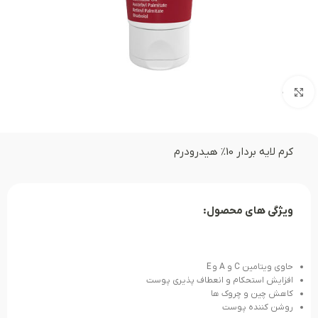
بزرگنمایی تصویر
كرم لایه بردار 10% هیدرودرم
ویژگی های محصول:
حاوی ویتامین C و A و E
افزایش استحكام و انعطاف پذیری پوست
كاهش چین و چروک ها
روشن کننده پوست