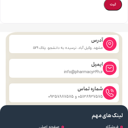
آدرس
مشهد، وکیل آباد، نرسیده به دانشجو، پلاک 529
ایمیل
info@pharmacy24h.ir
شماره تماس
05138937575 و 09357887575
لینک های مهم
فروشگاه
صفحه اصلی