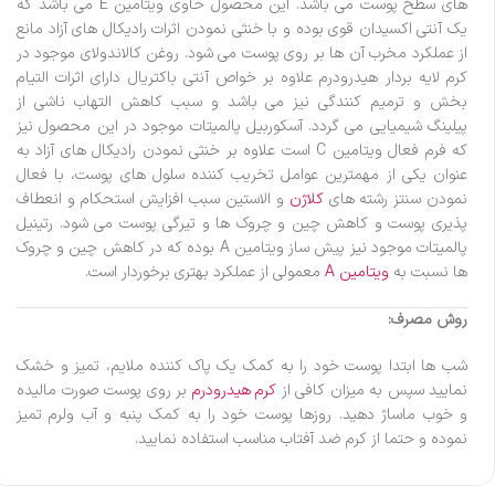
های سطح پوست می باشد. این محصول حاوی ویتامین E می باشد که
یک آنتی اكسیدان قوی بوده و با خنثی نمودن اثرات رادیكال های آزاد مانع
از عملكرد مخرب آن ها بر روی پوست می شود. روغن كالاندولای موجود در
کرم لایه بردار هیدرودرم علاوه بر خواص آنتی باكتریال دارای اثرات التیام
بخش و ترمیم كنندگی نیز می باشد و سبب كاهش التهاب ناشی از
پیلینگ شیمیایی می گردد. آسكوربیل پالمیتات موجود در این محصول نیز
كه فرم فعال ویتامین C است علاوه بر خنثی نمودن رادیكال های آزاد به
عنوان یكی از مهمترین عوامل تخریب كننده سلول های پوست، با فعال
نمودن سنتز رشته های
كلاژن
و الاستین سبب افزایش استحكام و انعطاف
پذیری پوست و كاهش چین و چروک ها و تیرگی پوست می شود. رتینیل
پالمیتات موجود نیز پیش ساز ویتامین A بوده كه در كاهش چین و چروک
ها نسبت به
ویتامین A
معمولی از عملكرد بهتری برخوردار است.
روش مصرف:
شب ها ابتدا پوست خود را به كمک يک پاک كننده ملايم، تميز و خشک
نماييد سپس به ميزان كافی از
كرم هيدرودرم
بر روی پوست صورت ماليده
و خوب ماساژ دهيد. روزها پوست خود را به كمک پنبه و آب ولرم تميز
نموده و حتما از كرم ضد آفتاب مناسب استفاده نماييد.