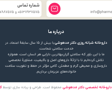
شماره تماس
info@pharmac
05138937575 و 09357887575
درباره ما
داروخانه شبانه روزی دکتر مدهوشی
با بیش از ۱۵ سال سابقهٔ اعتماد، در
خدمت سلامتی شماست.
ما با این باور که سلامتی گران‌بهاترین دارایی هر انسان است، همواره
تلاش کرده‌ایم تا با ارائهٔ داروهای اصل و باکیفیت، مشاورهٔ تخصصی
داروسازی و محیطی گرم و مطمئن، گامی مؤثر در حفظ و تقویت سلامت
خانواده‌های عزیزمان برداریم.
داروخانه تخصصی دکتر مدهوشی
محفوظ است. طراحی و پیاده سازی توسط
گ