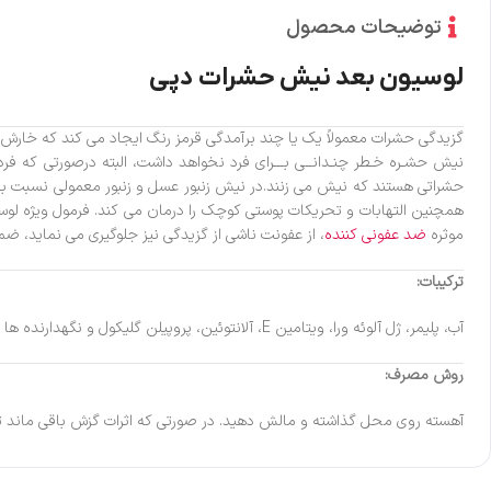
توضیحات محصول
لوسیون بعد نیش حشرات دپی
گزیدگی حشرات معمولاً یک یا چند برآمدگی قرمز رنگ ایجاد می کند که خارش د
نیش حشـره خـطر چنـدانــی بـــرای فرد نخواهد داشت، البته درصورتی که ف
حشراتی هستند که نیش می زنند.در نیش زنبور عسل و زنبور معمولی نسبت به 
همچنین التهابات و تحریکات پوستی کوچک را درمان می کند. فرمول ویژه لو
موثره
ضد عفونی کننده
، از عفونت ناشی از گزیدگی نیز جلوگیری می نماید، ضمن اینکه به دلیل داشتن آلوئه ورا 
ترکیبات:
آب، پلیمر، ژل آلوئه ورا، ویتامین E، آلانتوئین، پروپیلن گلیکول و نگهدارنده ها
روش مصرف:
آهسته روی محل گذاشته و مالش دهید. در صورتی که اثرات گزش باقی ماند تا 