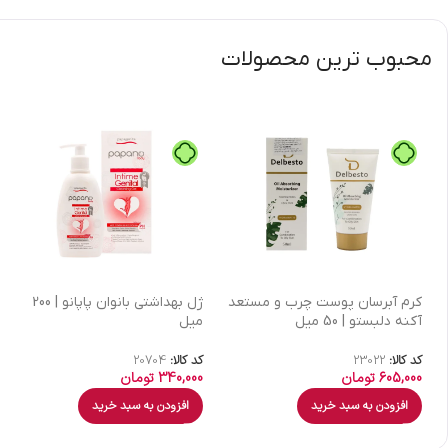
محبوب ترین محصولات
كرم آبرسان پوست چرب و مستعد
ژل بهداشتی بانوان پاپانو | 200
آکنه دلبستو | 50 میل
میل
کد کالا:
23022
کد کالا:
20704
605,000
تومان
340,000
تومان
افزودن به سبد خرید
افزودن به سبد خرید