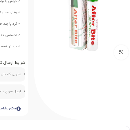
✓ جوش یا برآم
✓ وقتی محل گز
✓ فرد با چند 
✓ احساس خف
✓ درد در قفس
بزرگنمایی تصویر
شرایط ارسال کا
تحویل کالا طی ه
ارسال سریع و 
امکان برگشت