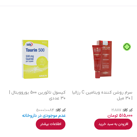
سرم روشن کننده ویتامین C رزالیا
کپسول تائورین 500 یوروویتال |
| 30 میل
30 عددی
کد کالا:
21887
کد کالا:
500010084
515,000
تومان
عدم موجودی در داروخانه
افزودن به سبد خرید
اطلاعات بیشتر