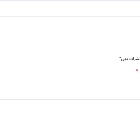
حشرات دپی”
*